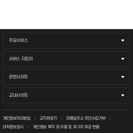
주요서비스
주요서비스
교무회의방송
서비스 지킴이
서비스 지킴이
교수채용
묻고 답하기
관련사이트
관련사이트
시설예약
불친절신고
국방헬프콜
교내사이트
교내사이트
인터넷증명
자주 묻는 질문(FAQ)
발전기금
교수회
입학안내
개인정보처리방침
교직원찾기
이메일주소 무단수집거부
칭찬마당
산학협력단
교육혁신본부
대학정보공시
개인정보 목적 외 이용 및 제 3차 제공 현황
직원채용