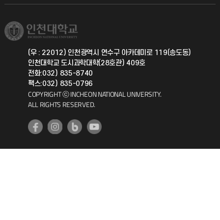
학생서비스 지킴이
소비자생활협동조합
국제교류과
취업정보(학생)
총동문회
국제지원과
(우 : 22012) 인천광역시 연수구 아카데미로 119(송도동)
인천대학교 도시과학대학(28호관) 409호
공자아카데미
전화:032) 835-8740
팩스:032) 835-0796
기초교육원
COPYRIGHT ⓒ INCHEON NATIONAL UNIVERSITY.
ALL RIGHTS RESERVED.
공학교육혁신센터
대학생활상담센터
사회봉사센터
생활원
원격지원