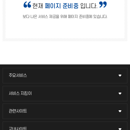
현재
페이지 준비중
입니다.
보다 나은 서비스 제공을 위해 페이지 준비중에 있습니다.
주요서비스
주요서비스
교무회의방송
서비스 지킴이
서비스 지킴이
교수채용
묻고 답하기
관련사이트
관련사이트
시설예약
불친절신고
국방헬프콜
교내사이트
교내사이트