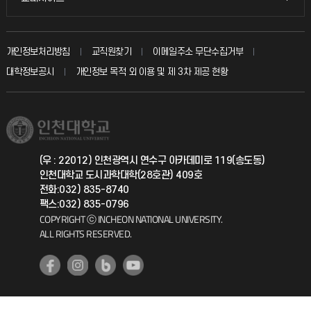
인터넷증명
자주 묻는 질문(FAQ)
발전기금
교수회
입학안내
개인정보처리방침
교직원찾기
이메일주소 무단수집거부
칭찬마당
산학협력단
교육혁신본부
대학정보공시
개인정보 목적 외 이용 및 제 3차 제공 현황
직원채용
학생서비스 지킴이
소비자생활협동조합
국제교류과
취업정보(학생)
총동문회
국제지원과
(우 : 22012) 인천광역시 연수구 아카데미로 119(송도동)
인천대학교 도시과학대학(28호관) 409호
공자아카데미
전화:032) 835-8740
팩스:032) 835-0796
기초교육원
COPYRIGHT ⓒ INCHEON NATIONAL UNIVERSITY.
ALL RIGHTS RESERVED.
공학교육혁신센터
대학생활상담센터