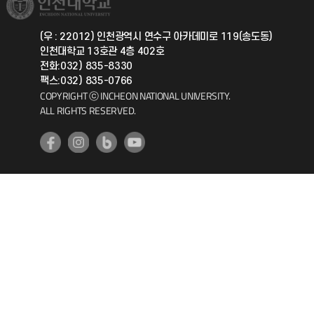
총동문회
국제지원과
(우 : 22012) 인천광역시 연수구 아카데미로 119(송도동)
인천대학교 13호관 4층 402호
공자아카데미
전화:032) 835-8330
팩스:032) 835-0766
기초교육원
COPYRIGHT ⓒ INCHEON NATIONAL UNIVERSITY.
ALL RIGHTS RESERVED.
공학교육혁신센터
대학생활상담센터
사회봉사센터
생활원
원격지원
인천국제개발협력센터