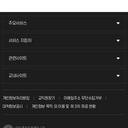
주요서비스
주요서비스
교무회의방송
서비스 지킴이
서비스 지킴이
교수채용
묻고 답하기
관련사이트
관련사이트
시설예약
불친절신고
국방헬프콜
교내사이트
교내사이트
인터넷증명
자주 묻는 질문(FAQ)
발전기금
교수회
입학안내
개인정보처리방침
교직원찾기
이메일주소 무단수집거부
칭찬마당
산학협력단
교육혁신본부
대학정보공시
개인정보 목적 외 이용 및 제 3차 제공 현황
직원채용
학생서비스 지킴이
소비자생활협동조합
국제교류과
취업정보(학생)