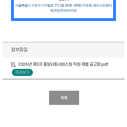
서울특별시 구로구 디지털로 273, 2층 205호~209호 (구로동, 에이스트윈타
워2차) (주)커리어넷
첨부파일
2026년 제3차 중앙사회서비스원 직원 채용 공고문.pdf
목록