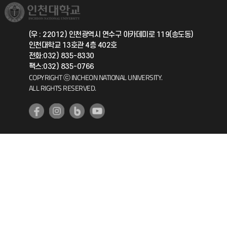
취업정보(학생)
총동문회
국제지원과
(우 : 22012) 인천광역시 연수구 아카데미로 119(송도동)
인천대학교 13호관 4층 402호
공자아카데미
전화:032) 835-8330
팩스:032) 835-0766
기초교육원
COPYRIGHT ⓒ INCHEON NATIONAL UNIVERSITY.
ALL RIGHTS RESERVED.
공학교육혁신센터
대학생활상담센터
사회봉사센터
생활원
원격지원