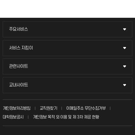
주요서비스
주요서비스
교무회의방송
서비스 지킴이
서비스 지킴이
교수채용
묻고 답하기
관련사이트
관련사이트
시설예약
불친절신고
국방헬프콜
교내사이트
교내사이트
인터넷증명
자주 묻는 질문(FAQ)
발전기금
교수회
입학안내
개인정보처리방침
교직원찾기
이메일주소 무단수집거부
칭찬마당
산학협력단
교육혁신본부
대학정보공시
개인정보 목적 외 이용 및 제 3차 제공 현황
직원채용
학생서비스 지킴이
소비자생활협동조합
국제교류과