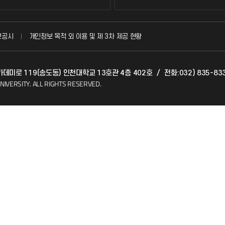
국방헬프콜
보공시
개인정보 목적 외 이용 및 제 3차 제공 현황
발전기금
아카데미로 119(송도동) 인천대학교 13호관 4층 402호
/
전화:032) 835-83
(FAQ)
산학협력단
NIVERSITY.
ALL RIGHTS RESERVED.
소비자생활협동조합
지킴이
총동문회