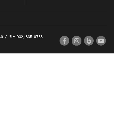
교수회
교육혁신본부
30
/
팩스:032) 835-0766
국제교류과
국제지원과
공자아카데미
기초교육원
공학교육혁신센터
대학생활상담센터