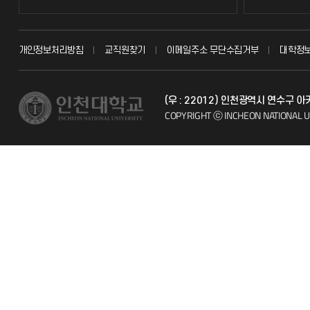
교무회의방송
묻고 답하기
개인정보처리방침
교직원찾기
이메일주소 무단수집거부
대학정
교수채용
불친절신고
(우 : 22012) 인천광역시 연수구 
시설예약
자주 묻는 질문
COPYRIGHT ⓒ INCHEON NATIONAL U
인터넷증명
칭찬마당
입학안내
학생서비스 
직원채용
취업정보(학생)