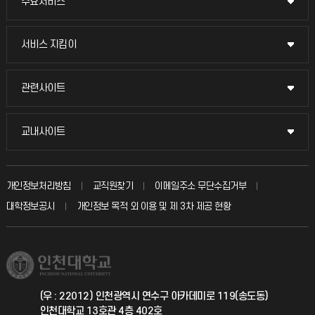
주요서비스
주요서비스
교무회의방송
서비스 지킴이
서비스 지킴이
교수채용
묻고 답하기
관련사이트
관련사이트
시설예약
불친절신고
국방헬프콜
교내사이트
교내사이트
인터넷증명
자주 묻는 질문(FAQ)
발전기금
교수회
입학안내
개인정보처리방침
교직원찾기
이메일주소 무단수집거부
칭찬마당
산학협력단
교육혁신본부
대학정보공시
개인정보 목적 외 이용 및 제 3차 제공 현황
직원채용
학생서비스 지킴이
소비자생활협동조합
국제교류과
취업정보(학생)
총동문회
국제지원과
(우 : 22012) 인천광역시 연수구 아카데미로 119(송도동)
인천대학교 13호관 4층 402호
공자아카데미