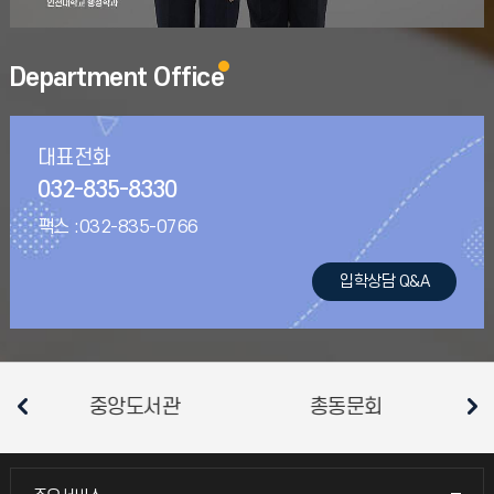
Department Office
대표전화
032-835-8330
팩스 :
032-835-0766
입학
상담 Q&A
총동문회
총학생회
소