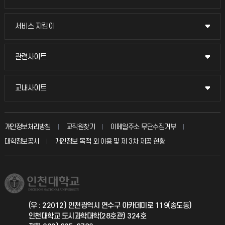
교무회의방송
서비스 지킴이
서비스 지킴이
교수채용
묻고 답하기
관련사이트
관련사이트
시설예약
불친절신고
국방헬프콜
교내사이트
교내사이트
인터넷증명
자주 묻는 질문(FAQ)
발전기금
교수회
입학안내
개인정보처리방침
교직원찾기
이메일주소 무단수집거부
칭찬마당
산학협력단
교육혁신본부
대학정보공시
개인정보 목적 외 이용 및 제 3차 제공 현황
직원채용
학생서비스 지킴이
소비자생활협동조합
국제교류과
취업정보(학생)
총동문회
국제지원과
(우 : 22012) 인천광역시 연수구 아카데미로 119(송도동)
인천대학교 도시과학대학(28호관) 324호
공자아카데미