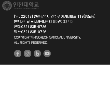
취업정보(학생)
총동문회
국제지원과
(우 : 22012) 인천광역시 연수구 아카데미로 119(송도동)
인천대학교 도시과학대학(28호관) 324호
공자아카데미
전화:032) 835-8786
팩스:032) 835-0726
기초교육원
COPYRIGHT ⓒ INCHEON NATIONAL UNIVERSITY.
ALL RIGHTS RESERVED.
공학교육혁신센터
대학생활상담센터
사회봉사센터
생활원
원격지원