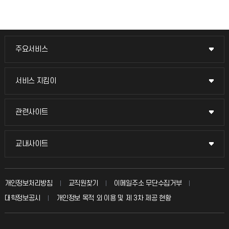
주요서비스
주요서비스
교무회의방송
서비스 지킴이
서비스 지킴이
교수채용
묻고 답하기
관련사이트
관련사이트
시설예약
불친절신고
국방헬프콜
교내사이트
교내사이트
인터넷증명
자주 묻는 질문(FAQ)
발전기금
교수회
입학안내
개인정보처리방침
교직원찾기
이메일주소 무단수집거부
칭찬마당
산학협력단
교육혁신본부
대학정보공시
개인정보 목적 외 이용 및 제 3차 제공 현황
직원채용
학생서비스 지킴이
소비자생활협동조합
국제교류과