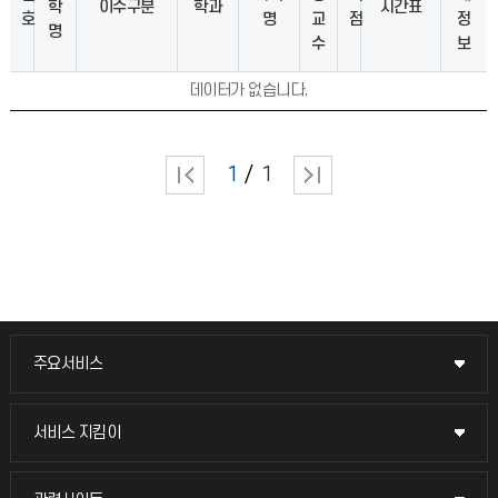
학
이수구분
학과
시간표
호
명
교
점
정
명
수
보
데이터가 없습니다.
1
1
주요서비스
주요서비스
교무회의방송
서비스 지킴이
서비스 지킴이
교수채용
묻고 답하기