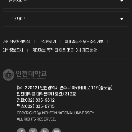
관련사이트
관련사이트
시설예약
불친절신고
국방헬프콜
교내사이트
교내사이트
인터넷증명
자주 묻는 질문(FAQ)
발전기금
교수회
입학안내
개인정보처리방침
교직원찾기
이메일주소 무단수집거부
칭찬마당
산학협력단
교육혁신본부
대학정보공시
개인정보 목적 외 이용 및 제 3차 제공 현황
직원채용
학생서비스 지킴이
소비자생활협동조합
국제교류과
취업정보(학생)
총동문회
국제지원과
(우 : 22012) 인천광역시 연수구 아카데미로 119(송도동)
인천대학교 대학본부(1호관) 312호
공자아카데미
전화:032) 835-9312
팩스:032) 835-0715
기초교육원
COPYRIGHT ⓒ INCHEON NATIONAL UNIVERSITY.
ALL RIGHTS RESERVED.
공학교육혁신센터