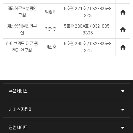
테라헤르츠분광연
5호관 221호 / 032-835-8
박영미
구실
223
계산응집물리연구
5호관 230A호 / 032-835-
김정우
실
8305
하이브리드 재료 광
5호관 340호 / 032-835-8
이진호
전자 연구실
225
주요서비스
주요서비스
교무회의방송
서비스 지킴이
서비스 지킴이
교수채용
묻고 답하기
관련사이트
관련사이트