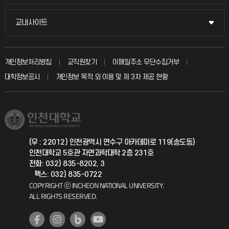
시설예약
불친절신고
국방헬프콜
교내사이트
교내사이트
인터넷증명
자주 묻는 질문(FAQ)
발전기금
교수회
입학안내
개인정보처리방침
교직원찾기
이메일주소 무단수집거부
칭찬마당
산학협력단
교육혁신본부
대학정보공시
개인정보 목적 외 이용 및 제 3차 제공 현황
직원채용
학생서비스 지킴이
소비자생활협동조합
국제교류과
취업정보(학생)
총동문회
국제지원과
(우 : 22012) 인천광역시 연수구 아카데미로 119(송도동)
인천대학교 5호관 자연과학대학 2층 231호
공자아카데미
전화: 032) 835-8202, 3
팩스: 032) 835-0722
기초교육원
COPYRIGHT ⓒ INCHEON NATIONAL UNIVERSITY.
ALL RIGHTS RESERVED.
공학교육혁신센터