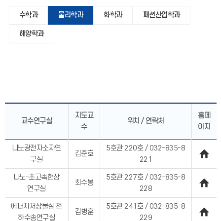
수학과
물리학과
화학과
패션산업학과
해양학과
지도교
홈페
교수연구실
위치 / 연락처
수
이지
나노광전자소자연
5호관 220호 / 032-835-8
김준호
구실
221
나노-초고속현상
5호관 227호 / 032-835-8
최수봉
연구실
228
에너지저장물질 전
5호관 241호 / 032-835-8
김병훈
하수송연구실
229