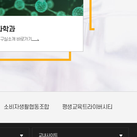
패션산업학과
연구실소개 바로가기
해양학과
연구실소개 바
현장실습지원센터
인천국제개발협력센터
교내사이트
교내사이트