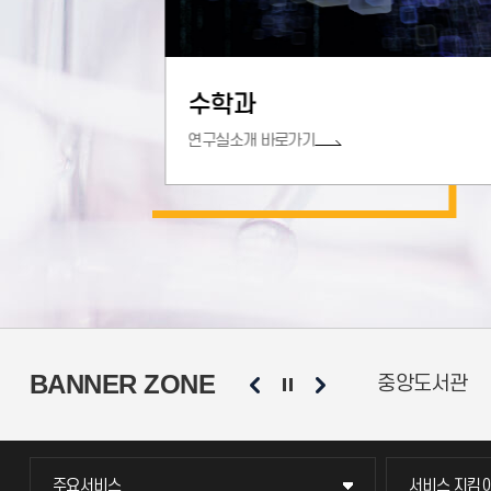
물리학과
연구실소개 바로가기
BANNER ZONE
동문회
총학생회
소비자생활협
주요서비스
서비스 지킴
주요서비스
서비스 지킴