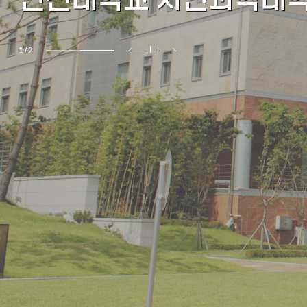
2
/
2