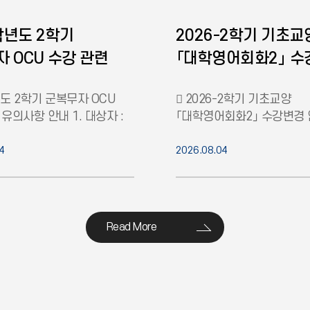
학년도 2학기
2026-2학기 기초교
 OCU 수강 관련
「대학영어회화2」 
항 안내
안내
년도 2학기 군복무자 OCU
󰏚 2026-2학기 기초교양
유의사항 안내 1. 대상자 :
「대학영어회화2」 수강변경 
과정 재학생 중 병역법에
2026-2학기 수강신청 편람
학생 ※ 제외 : 2026학년도
4
바와 같이 자동수강신청 되
2026.08.04
학신청
원칙적으로 수강취소 및 분
불
Read More