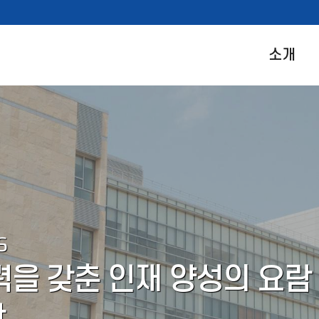
소개
S
을 갖춘 인재 양성의 요람
학