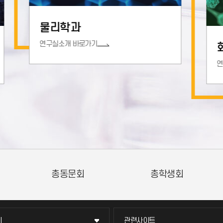
화학과
연구실소개 바로가기
동조합
평생교육트라이버시티
창업지원단
이
관련사이트
이
관련사이트