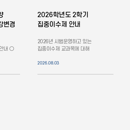
양
2026학년도 2학기
수강변경
집중이수제 안내
2026년 시범운영하고 있는
안내 ○
집중이수제 교과목에 대해
에 안내된
안내드립니다. ○ 집중이수제란? -
어있으며,
교육의 필요에 따라 학교의 수업일수
2026.08.03
반 변경이
범위 내에서, 한 학기(15주)
정규수업을 8주