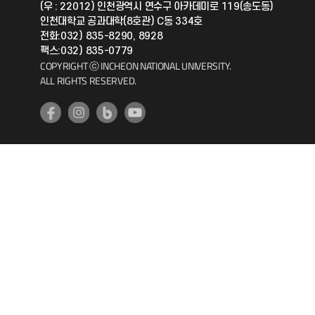
(우 : 22012) 인천광역시 연수구 아카데미로 119(송도동)
인천대학교 공과대학(8호관) C동 334호
공자아카데미
전화:032) 835-8290, 8928
팩스:032) 835-0779
기초교육원
COPYRIGHT ⓒ INCHEON NATIONAL UNIVERSITY.
ALL RIGHTS RESERVED.
공학교육혁신센터
대학생활상담센터
사회봉사센터
생활원
원격지원
인천국제개발협력센터