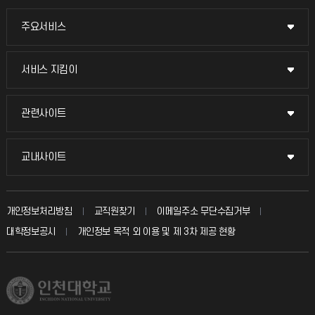
주요서비스
주요서비스
교무회의방송
서비스 지킴이
서비스 지킴이
교수채용
묻고 답하기
관련사이트
관련사이트
시설예약
불친절신고
국방헬프콜
교내사이트
교내사이트
인터넷증명
자주 묻는 질문(FAQ)
발전기금
교수회
입학안내
개인정보처리방침
교직원찾기
이메일주소 무단수집거부
칭찬마당
산학협력단
교육혁신본부
대학정보공시
개인정보 목적 외 이용 및 제 3차 제공 현황
직원채용
학생서비스 지킴이
소비자생활협동조합
국제교류과
취업정보(학생)
총동문회
국제지원과