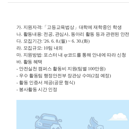
가
.
지원자격
:
「
고등교육법상
」
대학에 재학중인 학생
나
.
활동내용
:
전공
,
관심사
,
동아리 활동 등과 관련된 안
다
.
모집기간
: '26. 6. 8.(
월
) ~ 6. 30.(
화
)
라
.
모집규모
: 10
팀 내외
마
.
지원방법
:
포스터 내
qr
코드를 통해 안내에 따라 신청
바
.
활동 혜택
-
안전실천 캠퍼스 활동비 지원
(
팀별
100
만원
)
-
우수 활동팀 행정안전부 장관상 수여
(2
점 예정
)
-
활동 인증서 제공
(
공문 형식
)
-
봉사활동 시간 인정