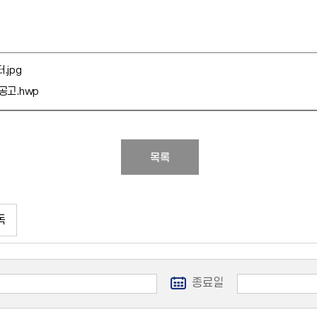
.jpg
공고.hwp
목록
독
종료일