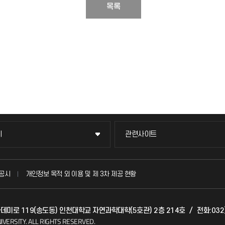
목록
이
관련사이트
이
관련사이트
국방헬프콜
공시
개인정보 목적 외 이용 및 제 3차 제공 현황
발전기금
아카데미로 119(송도동) 인천대학교 자연과학대학(5호관) 2층 214호
/
전화:032
(FAQ)
산학협력단
IVERSITY.
ALL RIGHTS RESERVED.