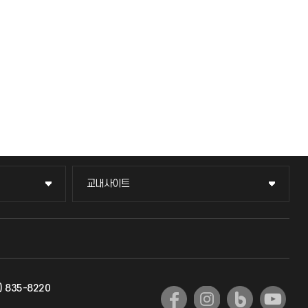
교내사이트
교내사이트
교수회
교육혁신본부
) 835-8220
국제교류과