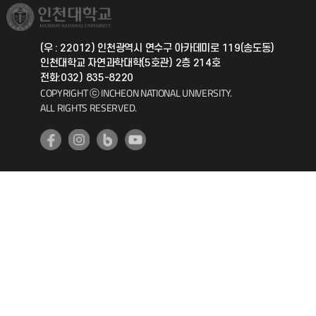
취업정보(학생)
총동문회
국제지원과
(우 : 22012) 인천광역시 연수구 아카데미로 119(송도동)
인천대학교 자연과학대학(5호관) 2층 214호
공자아카데미
전화:032) 835-8220
COPYRIGHT ⓒ INCHEON NATIONAL UNIVERSITY.
기초교육원
ALL RIGHTS RESERVED.
공학교육혁신센터
대학생활상담센터
사회봉사센터
생활원
원격지원