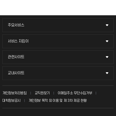
주요서비스
주요서비스
교무회의방송
서비스 지킴이
서비스 지킴이
교수채용
묻고 답하기
관련사이트
관련사이트
시설예약
불친절신고
국방헬프콜
교내사이트
교내사이트
인터넷증명
자주 묻는 질문(FAQ)
발전기금
교수회
입학안내
개인정보처리방침
교직원찾기
이메일주소 무단수집거부
칭찬마당
산학협력단
교육혁신본부
대학정보공시
개인정보 목적 외 이용 및 제 3차 제공 현황
직원채용
학생서비스 지킴이
소비자생활협동조합
국제교류과