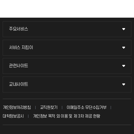
주요서비스
주요서비스
교무회의방송
서비스 지킴이
서비스 지킴이
교수채용
묻고 답하기
관련사이트
관련사이트
시설예약
불친절신고
국방헬프콜
교내사이트
교내사이트
인터넷증명
자주 묻는 질문(FAQ)
발전기금
교수회
입학안내
개인정보처리방침
교직원찾기
이메일주소 무단수집거부
칭찬마당
산학협력단
교육혁신본부
대학정보공시
개인정보 목적 외 이용 및 제 3차 제공 현황
직원채용
학생서비스 지킴이
소비자생활협동조합
국제교류과