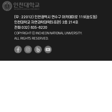
취업정보(학생)
총동문회
국제지원과
(우 : 22012) 인천광역시 연수구 아카데미로 119(송도동)
인천대학교 자연과학대학(5호관) 2층 214호
공자아카데미
전화:032) 835-8220
COPYRIGHT ⓒ INCHEON NATIONAL UNIVERSITY.
기초교육원
ALL RIGHTS RESERVED.
공학교육혁신센터
대학생활상담센터
사회봉사센터
생활원
원격지원