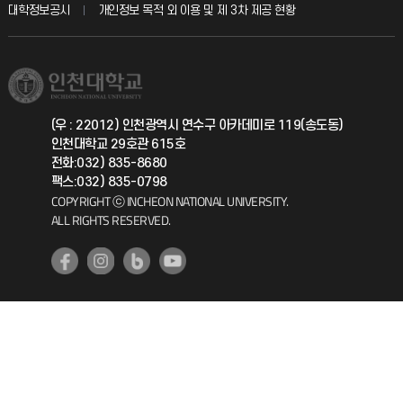
교육혁신본부
대학정보공시
개인정보 목적 외 이용 및 제 3차 제공 현황
직원채용
학생서비스 지킴이
소비자생활협동조합
국제교류과
취업정보(학생)
총동문회
국제지원과
(우 : 22012) 인천광역시 연수구 아카데미로 119(송도동)
인천대학교 29호관 615호
공자아카데미
전화:032) 835-8680
팩스:032) 835-0798
기초교육원
COPYRIGHT ⓒ INCHEON NATIONAL UNIVERSITY.
ALL RIGHTS RESERVED.
공학교육혁신센터
대학생활상담센터
사회봉사센터
생활원