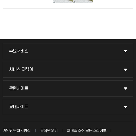
주요서비스
주요서비스
교무회의방송
서비스 지킴이
서비스 지킴이
교수채용
묻고 답하기
관련사이트
관련사이트
시설예약
불친절신고
국방헬프콜
교내사이트
교내사이트
인터넷증명
자주 묻는 질문(FAQ)
발전기금
교수회
입학안내
개인정보처리방침
교직원찾기
이메일주소 무단수집거부
칭찬마당
산학협력단