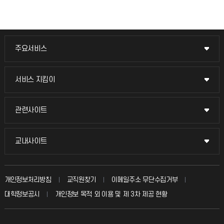
주요서비스
주요서비스
교무회의방송
서비스 지킴이
서비스 지킴이
교수채용
묻고 답하기
관련사이트
관련사이트
시설예약
불친절신고
국방헬프콜
교내사이트
교내사이트
인터넷증명
자주 묻는 질문(FAQ)
발전기금
교수회
입학안내
개인정보처리방침
교직원찾기
이메일주소 무단수집거부
칭찬마당
산학협력단
교육혁신본부
대학정보공시
개인정보 목적 외 이용 및 제 3차 제공 현황
직원채용
학생서비스 지킴이
소비자생활협동조합
국제교류과