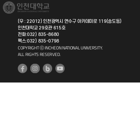
취업정보(학생)
총동문회
국제지원과
(우 : 22012) 인천광역시 연수구 아카데미로 119(송도동)
인천대학교 29호관 615호
공자아카데미
전화:032) 835-8680
팩스:032) 835-0798
기초교육원
COPYRIGHT ⓒ INCHEON NATIONAL UNIVERSITY.
ALL RIGHTS RESERVED.
공학교육혁신센터
대학생활상담센터
사회봉사센터
생활원
원격지원