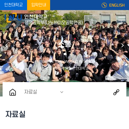
ENGLISH
인천대학교
입학안내
생명공학부(나노바이오공학전공)
소통
자료실
자료실