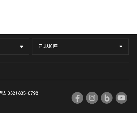
교내사이트
교내사이트
교수회
교육혁신본부
팩스:032) 835-0798
국제교류과
국제지원과
공자아카데미