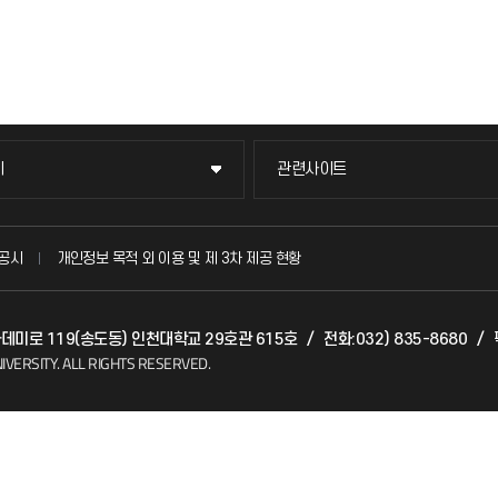
이
관련사이트
이
관련사이트
국방헬프콜
공시
개인정보 목적 외 이용 및 제 3차 제공 현황
발전기금
아카데미로 119(송도동) 인천대학교 29호관 615호
/
전화:032) 835-8680
/
(FAQ)
산학협력단
IVERSITY.
ALL RIGHTS RESERVED.
소비자생활협동조합
지킴이
총동문회