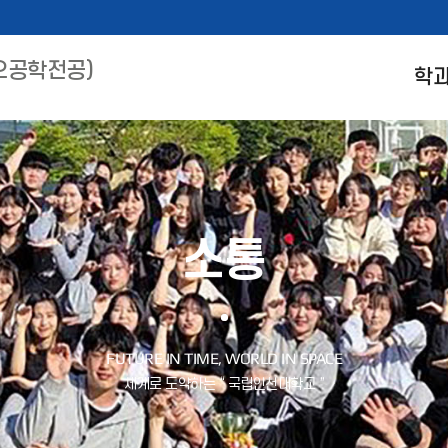
오공학전공)
학
소통