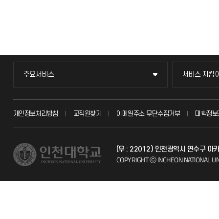
주요서비스
서비스 지킴
주요서비스
서비스 지킴
교무회의방송
묻고 답하기
개인정보처리방침
교직원찾기
이메일주소 무단수집거부
대학정보
교수채용
불친절신고
(우 : 22012) 인천광역시 연수구 
시설예약
자주 묻는 질문
COPYRIGHT ⓒ INCHEON NATIONAL UN
인터넷증명
칭찬마당
입학안내
학생서비스 