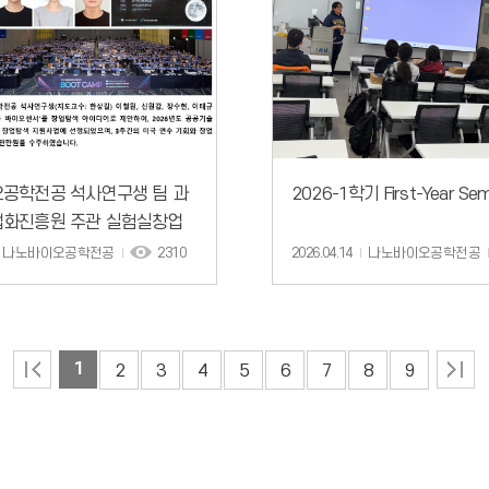
공학전공 석사연구생 팀 과
2026-1학기 First-Year Se
화진흥원 주관 실험실창업
선정
나노바이오공학전공
2310
2026.04.14
나노바이오공학전공
1
2
3
4
5
6
7
8
9