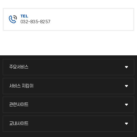
TEL
032-835-8257
주요서비스
주요서비스
교무회의방송
서비스 지킴이
서비스 지킴이
교수채용
묻고 답하기
관련사이트
관련사이트
시설예약
불친절신고
국방헬프콜
교내사이트
교내사이트
인터넷증명
자주 묻는 질문(FAQ)
발전기금