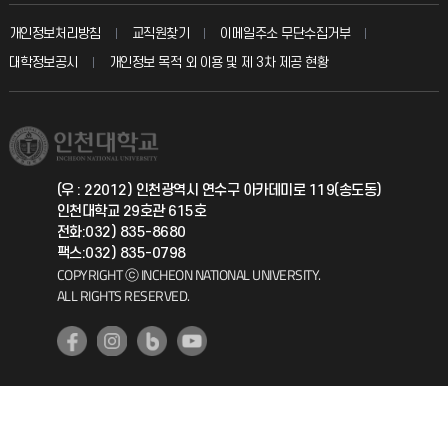
교수회
입학안내
개인정보처리방침
교직원찾기
이메일주소 무단수집거부
칭찬마당
산학협력단
교육혁신본부
대학정보공시
개인정보 목적 외 이용 및 제 3차 제공 현황
직원채용
학생서비스 지킴이
소비자생활협동조합
국제교류과
취업정보(학생)
총동문회
국제지원과
(우 : 22012) 인천광역시 연수구 아카데미로 119(송도동)
인천대학교 29호관 615호
공자아카데미
전화:032) 835-8680
팩스:032) 835-0798
기초교육원
COPYRIGHT ⓒ INCHEON NATIONAL UNIVERSITY.
ALL RIGHTS RESERVED.
공학교육혁신센터
대학생활상담센터
사회봉사센터