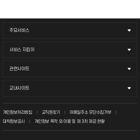
주요서비스
주요서비스
교무회의방송
서비스 지킴이
서비스 지킴이
교수채용
묻고 답하기
관련사이트
관련사이트
시설예약
불친절신고
국방헬프콜
교내사이트
교내사이트
인터넷증명
자주 묻는 질문(FAQ)
발전기금
교수회
입학안내
개인정보처리방침
교직원찾기
이메일주소 무단수집거부
칭찬마당
산학협력단
교육혁신본부
대학정보공시
개인정보 목적 외 이용 및 제 3차 제공 현황
직원채용
학생서비스 지킴이
소비자생활협동조합
국제교류과