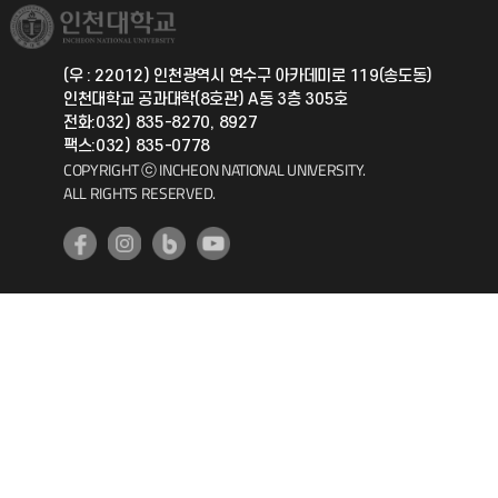
취업정보(학생)
총동문회
국제지원과
(우 : 22012) 인천광역시 연수구 아카데미로 119(송도동)
인천대학교 공과대학(8호관) A동 3층 305호
공자아카데미
전화:032) 835-8270, 8927
팩스:032) 835-0778
기초교육원
COPYRIGHT ⓒ INCHEON NATIONAL UNIVERSITY.
ALL RIGHTS RESERVED.
공학교육혁신센터
대학생활상담센터
사회봉사센터
생활원
원격지원