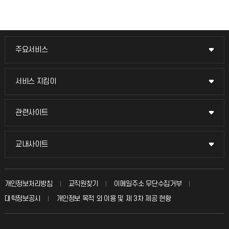
주요서비스
주요서비스
교무회의방송
서비스 지킴이
서비스 지킴이
교수채용
묻고 답하기
관련사이트
관련사이트
시설예약
불친절신고
국방헬프콜
교내사이트
교내사이트
인터넷증명
자주 묻는 질문(FAQ)
발전기금
교수회
입학안내
개인정보처리방침
교직원찾기
이메일주소 무단수집거부
칭찬마당
산학협력단
교육혁신본부
대학정보공시
개인정보 목적 외 이용 및 제 3차 제공 현황
직원채용
학생서비스 지킴이
소비자생활협동조합
국제교류과