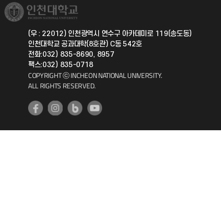
취업정보(학생)
총동문회
국제지원과
(우 : 22012) 인천광역시 연수구 아카데미로 119(송도동)
인천대학교 공과대학(8호관) C동 542호
공자아카데미
전화:032) 835-8690, 8957
팩스:032) 835-0718
기초교육원
COPYRIGHT ⓒ INCHEON NATIONAL UNIVERSITY.
ALL RIGHTS RESERVED.
공학교육혁신센터
대학생활상담센터
사회봉사센터
생활원
원격지원