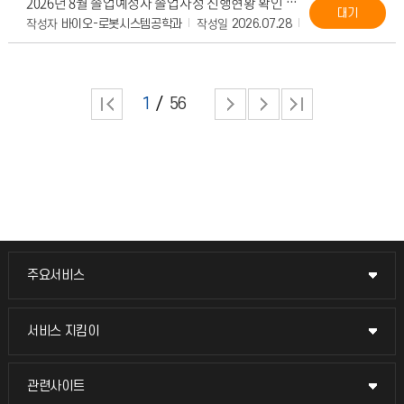
2026년 8월 졸업예정자 졸업사정 진행현황 확인 안내
대기
작성자
작성일
조회수
첨부
바이오-로봇시스템공학과
2026.07.28
153
1
56
주요서비스
주요서비스
교무회의방송
서비스 지킴이
서비스 지킴이
교수채용
묻고 답하기
관련사이트
관련사이트