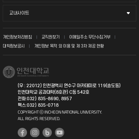
시설예약
불친절신고
국방헬프콜
교내사이트
교내사이트
인터넷증명
자주 묻는 질문(FAQ)
발전기금
교수회
입학안내
개인정보처리방침
교직원찾기
이메일주소 무단수집거부
칭찬마당
산학협력단
교육혁신본부
대학정보공시
개인정보 목적 외 이용 및 제 3차 제공 현황
직원채용
학생서비스 지킴이
소비자생활협동조합
국제교류과
취업정보(학생)
총동문회
국제지원과
(우 : 22012) 인천광역시 연수구 아카데미로 119(송도동)
인천대학교 공과대학(8호관) C동 542호
공자아카데미
전화:032) 835-8690, 8957
팩스:032) 835-0718
기초교육원
COPYRIGHT ⓒ INCHEON NATIONAL UNIVERSITY.
ALL RIGHTS RESERVED.
공학교육혁신센터