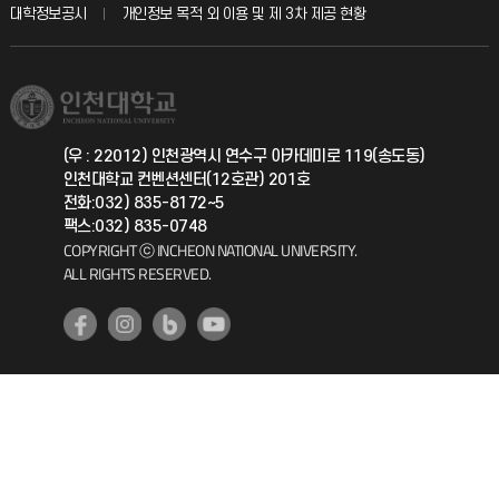
교육혁신본부
대학정보공시
개인정보 목적 외 이용 및 제 3차 제공 현황
직원채용
학생서비스 지킴이
소비자생활협동조합
국제교류과
취업정보(학생)
총동문회
국제지원과
(우 : 22012) 인천광역시 연수구 아카데미로 119(송도동)
인천대학교 컨벤션센터(12호관) 201호
공자아카데미
전화:032) 835-8172~5
팩스:032) 835-0748
기초교육원
COPYRIGHT ⓒ INCHEON NATIONAL UNIVERSITY.
ALL RIGHTS RESERVED.
공학교육혁신센터
대학생활상담센터
사회봉사센터
생활원