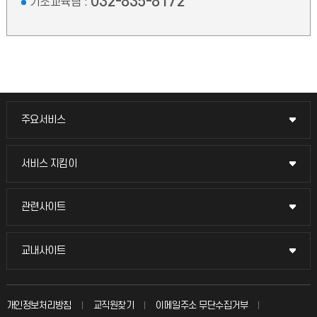
032-835-8172
기초교육팀 :
주요서비스
주요서비스
교무회의방송
서비스 지킴이
서비스 지킴이
교수채용
묻고 답하기
관련사이트
관련사이트
시설예약
불친절신고
국방헬프콜
교내사이트
교내사이트
인터넷증명
자주 묻는 질문(FAQ)
발전기금
교수회
입학안내
개인정보처리방침
교직원찾기
이메일주소 무단수집거부
칭찬마당
산학협력단