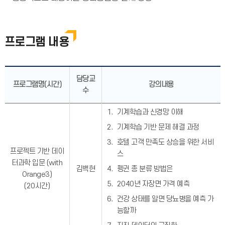
프로그램 내용
담당교
프로그램명(시간)
강의내용
수
기계학습과 신경망 이해
기계학습 기반 문제 해결 과정
호텔 고객 만족도 상승을 위한 서비
프로젝트 기반 데이
스
터과학 입문 (with
김백현
펭귄 종 분류 방법은
Orange3)
2040년 자장면 가격 예측
(20시간)
건강 상태를 알면 당뇨병을 예측 가
능할까