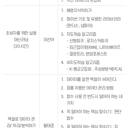
지진 데이터의 군집화
배경지식익히기
파이썬 기초 및 유용한 라이브러리
(판다스, 넘파이)
초보자를 위한 실용
지도학습 알고리즘
머신러닝
이선아
- 선형회귀 , 로지스틱회귀
(20시간)
- 최근접이웃(KNN), 나이브베이즈
- 결정트리, 랜덤포레스트
비지도학습 알고리즘
- K-평균군집화 , 주성분분석(PCA)
데이터를 알면 엑셀이 쉬어진다.
표를 이용한 데이터 관리 방법
함수 사용 전 반드시 알아야 하는 네
가지
꼭 알아야 하는 핵심 함수(1) : 판단
함수
엑셀로 데이터 관
리/ 처리/분석하기
황태준
꼭 알아야 하는 핵심 함수(2) : 집