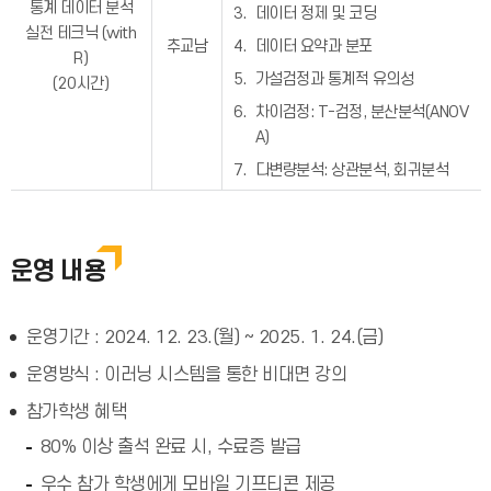
통계 데이터 분석
데이터 정제 및 코딩
실전 테크닉 (with
추교남
데이터 요약과 분포
R)
가설검정과 통계적 유의성
(20시간)
차이검정: T-검정, 분산분석(ANOV
A)
다변량분석: 상관분석, 회귀분석
운영 내용
운영기간 : 2024. 12. 23.(월) ~ 2025. 1. 24.(금)
운영방식 : 이러닝 시스템을 통한 비대면 강의
참가학생 혜택
80% 이상 출석 완료 시, 수료증 발급
우수 참가 학생에게 모바일 기프티콘 제공