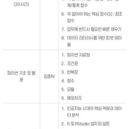
(20시간)
계/통계 함수
꼭 알아야 하는 핵심 함수(3) : 참조
함수
업무에 반드시 필요한 빠른 채우기
데이터 리터러시를 위한 피벗 테이
블
피이썬 자료형
조건문
반복문
파이썬 기초 및 활
김종탁
용
함수
모듈
예외처리
인공지능 시대의 핵심 역량과 데이
터 분석
R 및 RStudio 설치와 설정