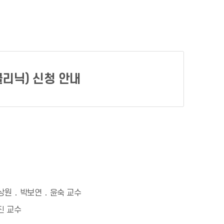
개
클리닉) 신청 안내
상원 ․ 박보연 ․ 윤숙 교수
진 교수