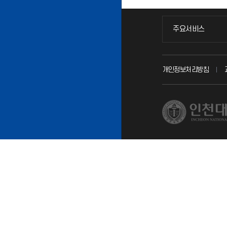
주요서비스
주요서비스
교무회의방송
개인정보처리방침
교수채용
시설예약
인터넷증명
입학안내
직원채용
취업정보(학생)