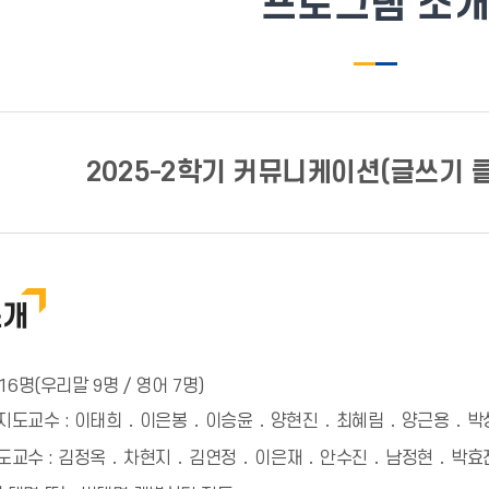
프로그램 소
2025-2학기 커뮤니케이션(글쓰기 
소개
16명(우리말 9명 / 영어 7명)
도교수 : 이태희 ․ 이은봉 ․ 이승윤 ․ 양현진 ․ 최혜림 ․ 양근용 ․ 박
교수 : 김정옥 ․ 차현지 ․ 김연정 ․ 이은재 ․ 안수진 ․ 남정현 ․ 박효