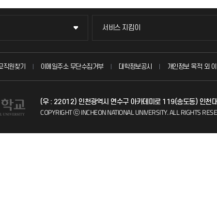
서비스 지킴이
서비스 지킴이
묻고 답하기
교직원찾기
이메일주소 무단수집거부
대학정보공시
개인정보 목적 외 이
불친절신고
(우 : 22012) 인천광역시 연수구 아카데미로 119(송도동) 인
자주 묻는 질문(FAQ)
COPYRIGHT ⓒ INCHEON NATIONAL UNIVERSITY.
ALL RIGHTS RES
칭찬마당
학생서비스 지킴이