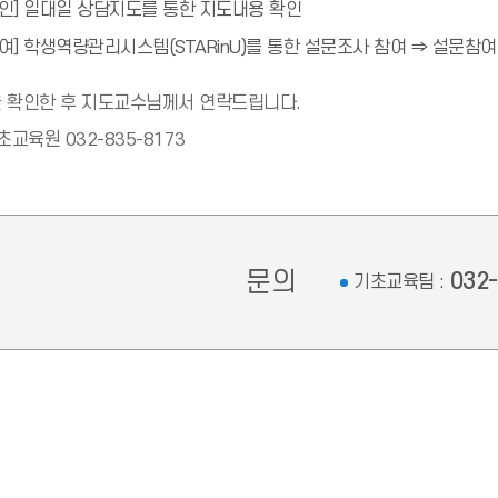
인] 일대일 상담지도를 통한 지도내용 확인
여] 학생역량관리시스템(STARinU)를 통한 설문조사 참여 ⇒ 설문참
 확인한 후 지도교수님께서 연락드립니다.
초교육원 032-835-8173
문의
032
기초교육팀 :