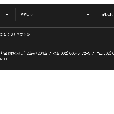
관련사이트
교내사
관련사이트
교내사
국방헬프콜
교수회
용 및 제 3차 제공 현황
발전기금
교육혁
천대학교 컨벤션센터(12호관) 201호
/
전화:032) 835-8172~5
/
팩스:032) 
산학협력단
국제교
ERVED.
소비자생활협동조합
국제지
총동문회
공자아
기초교
공학교