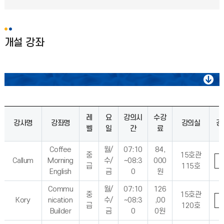
개설 강좌
영어
레
요
강의시
수강
일본어
강사명
강좌명
강의실
강
벨
일
간
료
Coffee
월/
07:10
84,
중
15호관
Callum
Morning
수/
~08:3
000
급
115호
English
금
0
원
Commu
월/
07:10
126
중
15호관
Kory
nication
수/
~08:3
,00
급
120호
Builder
금
0
0원