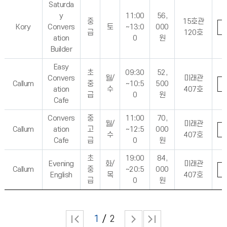
Saturda
y
11:00
56,
중
15호관
Kory
Convers
토
~13:0
000
급
120호
ation
0
원
Builder
Easy
초
09:30
52,
Convers
월/
미래관
Callum
중
~10:5
500
ation
수
407호
급
0
원
Cafe
Convers
중
11:00
70,
월/
미래관
Callum
ation
고
~12:5
000
수
407호
Cafe
급
0
원
초
19:00
84,
Evening
화/
미래관
Callum
중
~20:5
000
English
목
407호
급
0
원
1
2