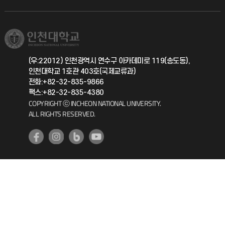
직원채용
학생서비스 지킴이
소비자생활협동조합
국제교류과
취업정보(학생)
총동문회
국제지원과
(우:22012) 인천광역시 연수구 아카데미로 119(송도동),
인천대학교 1호관 403호(국제교류과)
공자아카데미
전화:+82-32-835-9866
팩스:+82-32-835-4380
기초교육원
COPYRIGHT ⓒ INCHEON NATIONAL UNIVERSITY.
ALL RIGHTS RESERVED.
공학교육혁신센터
대학생활상담센터
사회봉사센터
생활원