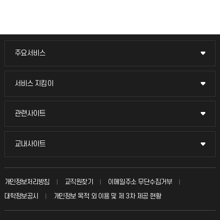
주요서비스
주요서비스
교무회의방송
서비스 지킴이
서비스 지킴이
교수채용
묻고 답하기
관련사이트
관련사이트
시설예약
불친절신고
국방헬프콜
교내사이트
교내사이트
인터넷증명
자주 묻는 질문(FAQ)
발전기금
교수회
입학안내
개인정보처리방침
교직원찾기
이메일주소 무단수집거부
칭찬마당
산학협력단
교육혁신본부
대학정보공시
개인정보 목적 외 이용 및 제 3차 제공 현황
직원채용
학생서비스 지킴이
소비자생활협동조합