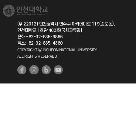
국제교류과
취업정보(학생)
총동문회
국제지원과
(우:22012) 인천광역시 연수구 아카데미로 119(송도동),
인천대학교 1호관 403호(국제교류과)
공자아카데미
전화:+82-32-835-9866
팩스:+82-32-835-4380
기초교육원
COPYRIGHT ⓒ INCHEON NATIONAL UNIVERSITY.
ALL RIGHTS RESERVED.
공학교육혁신센터
대학생활상담센터
사회봉사센터
생활원
원격지원