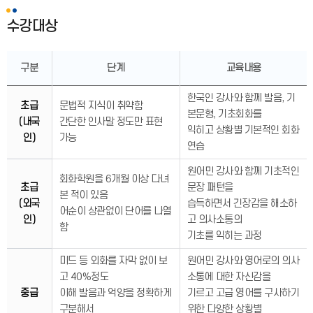
수강대상
구분
단계
교육내용
한국인 강사와 함께 발음, 기
초급
문법적 지식이 취약함
본문형, 기초회화를
(내국
간단한 인사말 정도만 표현
익히고 상황별 기본적인 회화
인)
가능
연습
원어민 강사와 함께 기초적인
회화학원을 6개월 이상 다녀
초급
문장 패턴을
본 적이 있음
(외국
습득하면서 긴장감을 해소하
어순이 상관없이 단어를 나열
인)
고 의사소통의
함
기초를 익히는 과정
미드 등 외화를 자막 없이 보
원어민 강사와 영어로의 의사
고 40%정도
소통에 대한 자신감을
중급
이해 발음과 억양을 정확하게
기르고 고급 영어를 구사하기
구분해서
위한 다양한 상황별