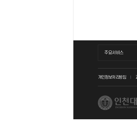
주요서비스
주요서비스
교무회의방송
개인정보처리방침
교수채용
시설예약
인터넷증명
입학안내