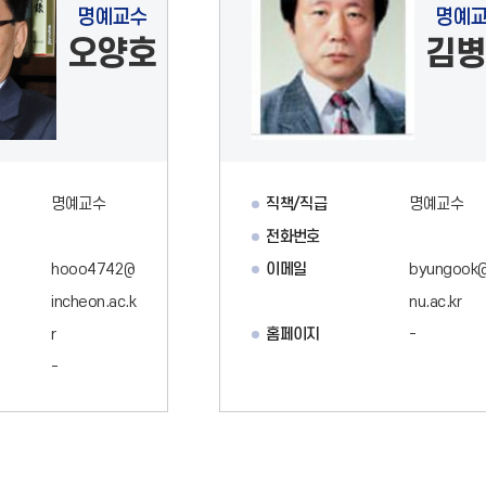
명예교수
명예
오양호
김병
명예교수
직책/직급
명예교수
전화번호
hooo4742@
이메일
byungook@
incheon.ac.k
nu.ac.kr
r
홈페이지
-
-