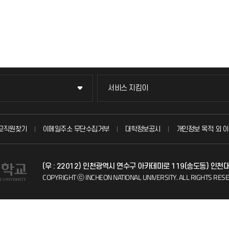
서비스 지킴이
서비스 지킴이
묻고 답하기
교직원찾기
이메일주소 무단수집거부
대학정보공시
개인정보 목적 외 이
불친절신고
(우 : 22012) 인천광역시 연수구 아카데미로 119(송도동) 인천
자주 묻는 질문(FAQ)
COPYRIGHT ⓒ INCHEON NATIONAL UNIVERSITY.
ALL RIGHTS RES
칭찬마당
학생서비스 지킴이