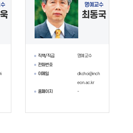
교수
명예교수
욱
최동국
직책/직급
명예교수
전화번호
i
이메일
dkchoi@inch
eon.ac.kr
홈페이지
-