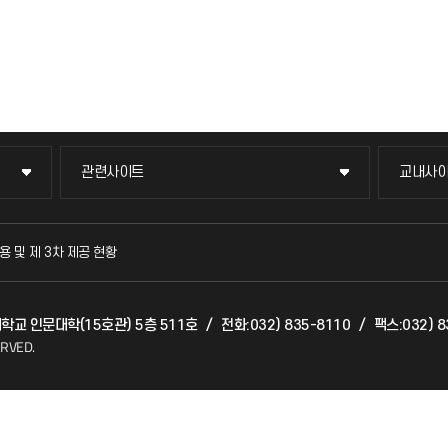
관련사이트
교내사
관련사이트
교내사
국방헬프콜
교수회
용 및 제 3차 제공 현황
발전기금
교육혁
대학교 인문대학(15호관) 5층 511호
/
전화:032) 835-8110
/
팩스:032) 8
산학협력단
국제교
ERVED.
소비자생활협동조합
국제지
총동문회
공자아