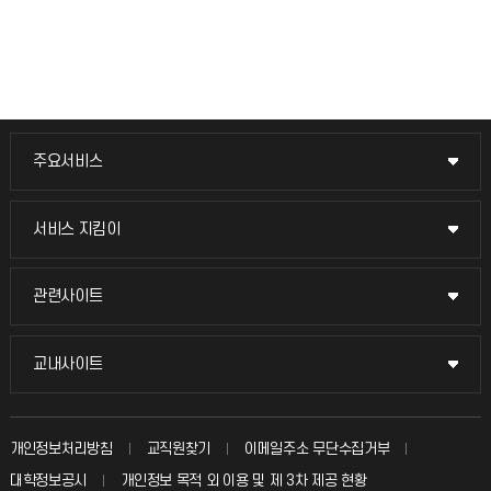
주요서비스
주요서비스
교무회의방송
서비스 지킴이
서비스 지킴이
교수채용
묻고 답하기
관련사이트
관련사이트
시설예약
불친절신고
국방헬프콜
교내사이트
교내사이트
인터넷증명
자주 묻는 질문(FAQ)
발전기금
교수회
입학안내
개인정보처리방침
교직원찾기
이메일주소 무단수집거부
칭찬마당
산학협력단
교육혁신본부
대학정보공시
개인정보 목적 외 이용 및 제 3차 제공 현황