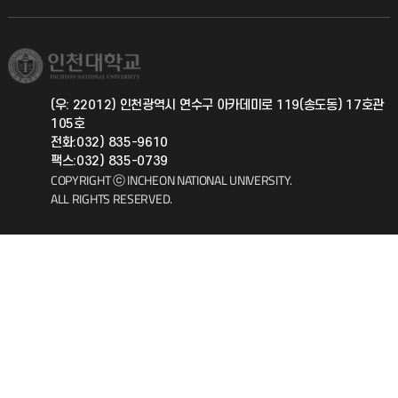
직원채용
학생서비스 지킴이
소비자생활협동조합
국제교류과
취업정보(학생)
총동문회
국제지원과
(우: 22012) 인천광역시 연수구 아카데미로 119(송도동) 17호관
105호
공자아카데미
전화:032) 835-9610
팩스:032) 835-0739
기초교육원
COPYRIGHT ⓒ INCHEON NATIONAL UNIVERSITY.
ALL RIGHTS RESERVED.
공학교육혁신센터
대학생활상담센터
사회봉사센터
생활원