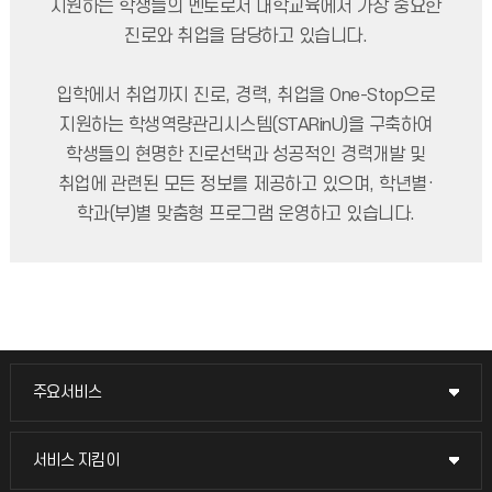
지원하는 학생들의 멘토로서 대학교육에서 가장 중요한
진로와 취업을 담당하고 있습니다.
입학에서 취업까지 진로, 경력, 취업을 One-Stop으로
지원하는 학생역량관리시스템(STARinU)을 구축하여
학생들의 현명한 진로선택과 성공적인 경력개발 및
취업에 관련된 모든 정보를 제공하고 있으며, 학년별·
학과(부)별 맞춤형 프로그램 운영하고 있습니다.
주요서비스
주요서비스
교무회의방송
서비스 지킴이
서비스 지킴이