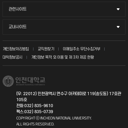
교수채용
묻고 답하기
관련사이트
관련사이트
시설예약
불친절신고
국방헬프콜
교내사이트
교내사이트
인터넷증명
자주 묻는 질문(FAQ)
발전기금
교수회
입학안내
개인정보처리방침
교직원찾기
이메일주소 무단수집거부
칭찬마당
산학협력단
교육혁신본부
대학정보공시
개인정보 목적 외 이용 및 제 3차 제공 현황
직원채용
학생서비스 지킴이
소비자생활협동조합
국제교류과
취업정보(학생)
총동문회
국제지원과
(우: 22012) 인천광역시 연수구 아카데미로 119(송도동) 17호관
105호
공자아카데미
전화:032) 835-9610
팩스:032) 835-0739
기초교육원
COPYRIGHT ⓒ INCHEON NATIONAL UNIVERSITY.
ALL RIGHTS RESERVED.