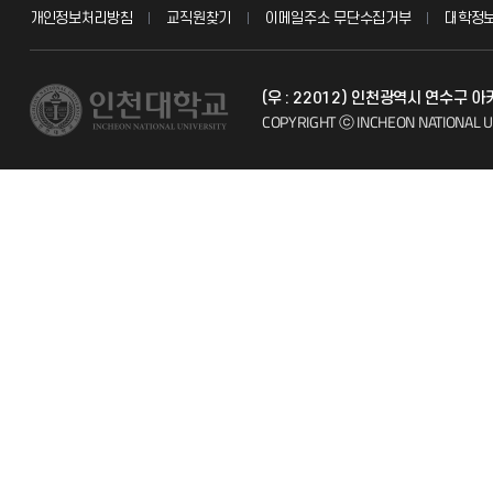
개인정보처리방침
교직원찾기
이메일주소 무단수집거부
대학정
교수채용
불친절신고
(우 : 22012) 인천광역시 연수구 
시설예약
자주 묻는 질문
COPYRIGHT ⓒ INCHEON NATIONAL U
인터넷증명
칭찬마당
입학안내
학생서비스 
직원채용
취업정보(학생)