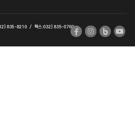
교육혁신본부
2) 835-8210
/
팩스:032) 835-0760
국제교류과
국제지원과
공자아카데미
기초교육원
공학교육혁신센터
대학생활상담센터
사회봉사센터