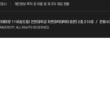
보공시
개인정보 목적 외 이용 및 제 3차 제공 현황
발전기금
아카데미로 119(송도동) 인천대학교 자연과학대학(5호관) 2층 210호
/
전화:03
(FAQ)
산학협력단
NIVERSITY.
ALL RIGHTS RESERVED.
소비자생활협동조합
지킴이
총동문회