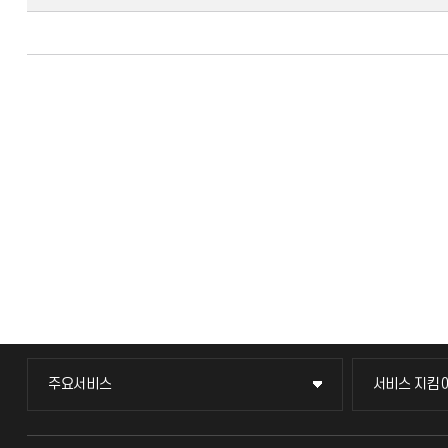
주요서비스
서비스 지킴
주요서비스
서비스 지킴
교무회의방송
묻고 답하기