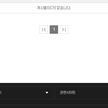
게시물이(가) 없습니다.
1
이
관련사이트
이
관련사이트
국방헬프콜