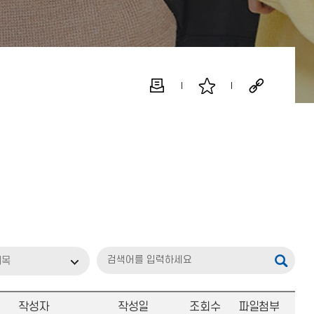
제목
작성자
작성일
조회수
파일첨부