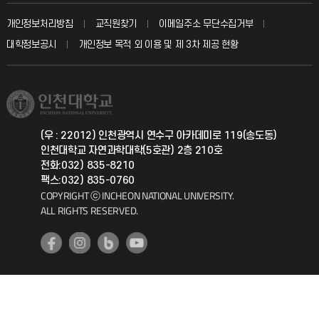
교수회
입학안내
개인정보처리방침
교직원찾기
이메일주소 무단수집거부
칭찬마당
산학협력단
교육혁신본부
대학정보공시
개인정보 목적 외 이용 및 제 3차 제공 현황
직원채용
학생서비스 지킴이
소비자생활협동조합
국제교류과
취업정보(학생)
총동문회
국제지원과
(우 : 22012) 인천광역시 연수구 아카데미로 119(송도동)
인천대학교 자연과학대학(5호관) 2층 210호
공자아카데미
전화:032) 835-8210
팩스:032) 835-0760
기초교육원
COPYRIGHT ⓒ INCHEON NATIONAL UNIVERSITY.
ALL RIGHTS RESERVED.
공학교육혁신센터
대학생활상담센터
사회봉사센터