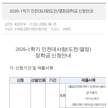
2026-1학기 인천대사랑(도전/열정)장학금 신청안내
글번호
423074
작성일
2026-04-21
작성자
수학과 (032-835-8210)
조회수
2445
2026-1
학기 인천대사랑
(
도전
/
열정
)
장학금 신청안내
가
.
신청기간 및 제출서류
신청
선발인원
기간
제출서류
∙
[
붙임
3] 2026-1
학기 인천대사랑
(
도
금 지원서
도전
-
자기소개서
- 2026-1
학기 학자금 지원구간 통