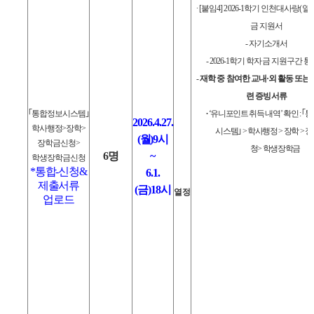
∙
[
붙임
4] 2026-1
학기 인천대사랑
(
열
금 지원서
-
자기소개서
- 2026-1
학기 학자금 지원구간 통
-
재학 중 참여한 교내
·
외 활동 또는 
련 증빙서류
｢
통합정보시스템
｣
∙
‘
유니포인트 취득 내역
’
확인
:
｢
통
2026.4.27.
학사행정
>
장학
>
시스템
｣
>
학사행정
>
장학
>
장
(
월
)9
시
장학금신청
>
청
>
학생장학금
6
명
~
학생장학금신청
*
통합
-
신청
&
6.1.
제출서류
(
금
)18
시
열정
업로드