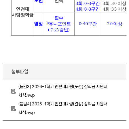
도전
선택
3
회
: 0~3
구간
3
회
: 3.0
이상
인천대
4
회
: 0~3
구간
4
회
: 3.5
이상
사랑장학금
필수
열정
*
유니포인트
0~10
구간
2.0
이상
(
수료
/
승인
)
첨부파일
(붙임3) 2026-1학기 인천대사랑(도전) 장학금 지원서
서식.hwp
(붙임4) 2026-1학기 인천대사랑(열정) 장학금 지원서
서식.hwp