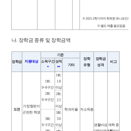
※
2025-2
학기까지 취득한 유니포인트
※
별도 제출 필요없음
나
.
장학금 종류 및 장학금액
기준
장학
장학금
지원대상
소득구간
성적
장학금
비고
기타
유형
성격
*
**
1
회
:
1
회
:
1.8
0~8
구간
이상
2
회
:
2
회
:
0~8
구간
2.5
가정형편이
이상
도전
학과자율
저소득층
곤란한 학생
3
회
:
3
회
:
3.0
0~3
구간
이상
생활비성
재학 중
4
회
:
(100
만원
)
4
회
까지