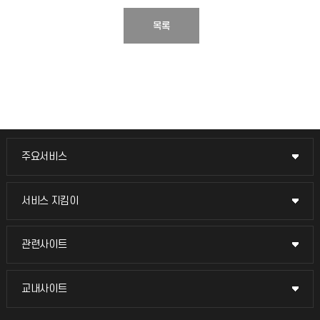
목록
주요서비스
주요서비스
교무회의방송
서비스 지킴이
서비스 지킴이
교수채용
묻고 답하기
관련사이트
관련사이트
시설예약
불친절신고
국방헬프콜
교내사이트
교내사이트
인터넷증명
자주 묻는 질문(FAQ)
발전기금