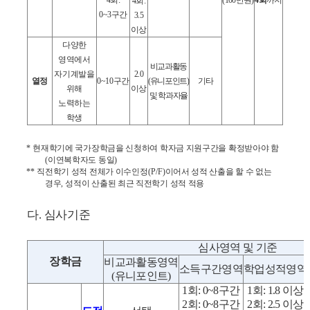
4
회
:
0~3
구간
3.5
이상
다양한
영역에서
비교과활동
자기계발을
2.0
열정
0~10
구간
(
유니포인트
)
기타
위해
이상
및 학과자율
노력하는
학생
*
현재학기에 국가장학금을 신청하여 학자금 지원구간을 확정받아야 함
(
이연복학자도 동일
)
**
직전학기 성적 전체가 이수인정
(P/F)
이어서 성적 산출을 할 수 없는
경우
,
성적이 산출된 최근 직전학기 성적 적용
다
.
심사기준
심사영역 및 기준
장학금
비교과활동영역
소득구간영역
학업성적영역
(
유니포인트
)
1
회
: 0~8
구간
1
회
: 1.8
이상
2
회
: 0~8
구간
2
회
: 2.5
이상