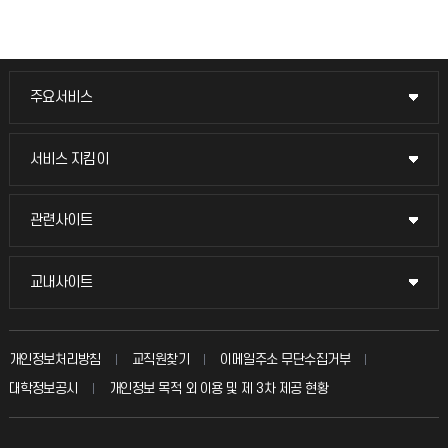
주요서비스
주요서비스
교무회의방송
서비스 지킴이
서비스 지킴이
교수채용
묻고 답하기
관련사이트
관련사이트
시설예약
불친절신고
국방헬프콜
교내사이트
교내사이트
인터넷증명
자주 묻는 질문(FAQ)
발전기금
교수회
입학안내
개인정보처리방침
교직원찾기
이메일주소 무단수집거부
칭찬마당
산학협력단
교육혁신본부
대학정보공시
개인정보 목적 외 이용 및 제 3차 제공 현황
직원채용
학생서비스 지킴이
소비자생활협동조합
국제교류과