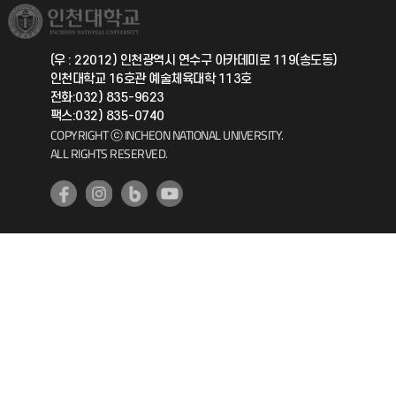
취업정보(학생)
총동문회
국제지원과
(우 : 22012) 인천광역시 연수구 아카데미로 119(송도동)
인천대학교 16호관 예술체육대학 113호
공자아카데미
전화:032) 835-9623
팩스:032) 835-0740
기초교육원
COPYRIGHT ⓒ INCHEON NATIONAL UNIVERSITY.
ALL RIGHTS RESERVED.
공학교육혁신센터
대학생활상담센터
사회봉사센터
생활원
원격지원