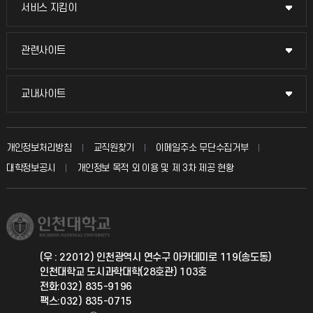
교무회의방송
서비스 지킴이
서비스 지킴이
교수채용
묻고 답하기
관련사이트
관련사이트
시설예약
불친절신고
국방헬프콜
교내사이트
교내사이트
인터넷증명
자주 묻는 질문(FAQ)
발전기금
교수회
입학안내
개인정보처리방침
교직원찾기
이메일주소 무단수집거부
칭찬마당
산학협력단
교육혁신본부
대학정보공시
개인정보 목적 외 이용 및 제 3차 제공 현황
직원채용
학생서비스 지킴이
소비자생활협동조합
국제교류과
취업정보(학생)
총동문회
국제지원과
(우 : 22012) 인천광역시 연수구 아카데미로 119(송도동)
인천대학교 도시과학대학(28호관) 103호
공자아카데미
전화:032) 835-9196
팩스:032) 835-0715
기초교육원