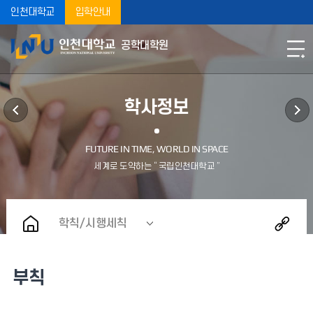
인천대학교
입학안내
공학대학원
학사정보
학칙/시행세칙
부칙