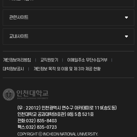
교수채용
묻고 답하기
관련사이트
관련사이트
시설예약
불친절신고
국방헬프콜
교내사이트
교내사이트
인터넷증명
자주 묻는 질문(FAQ)
발전기금
교수회
입학안내
개인정보처리방침
교직원찾기
이메일주소 무단수집거부
칭찬마당
산학협력단
교육혁신본부
대학정보공시
개인정보 목적 외 이용 및 제 3차 제공 현황
직원채용
학생서비스 지킴이
소비자생활협동조합
국제교류과
취업정보(학생)
총동문회
국제지원과
(우 : 22012) 인천광역시 연수구 아카데미로 119(송도동)
인천대학교 공과대학(8호관) B동 5층 521호
공자아카데미
전화:032) 835-8403
팩스:032) 835-0723
기초교육원
COPYRIGHT ⓒ INCHEON NATIONAL UNIVERSITY.