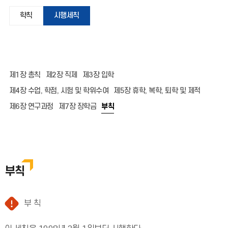
학칙
시행세칙
제1장 총칙
제2장 직제
제3장 입학
제4장 수업, 학점, 시험 및 학위수여
제5장 휴학, 복학, 퇴학 및 제적
제6장 연구과정
제7장 장학금
부칙
부칙
부 칙