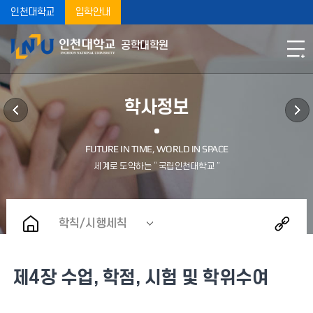
인천대학교
입학안내
공학대학원
학사정보
학칙/시행세칙
제4장 수업, 학점, 시험 및 학위수여