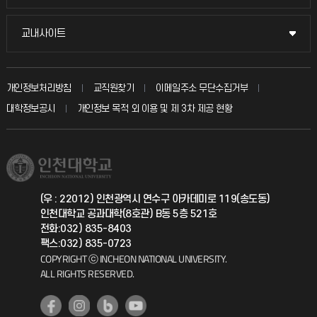
시설예약
불친절신고
국방헬프콜
교내사이트
교내사이트
인터넷증명
자주 묻는 질문(FAQ)
발전기금
교수회
입학안내
개인정보처리방침
교직원찾기
이메일주소 무단수집거부
칭찬마당
산학협력단
교육혁신본부
대학정보공시
개인정보 목적 외 이용 및 제 3차 제공 현황
직원채용
학생서비스 지킴이
소비자생활협동조합
국제교류과
취업정보(학생)
총동문회
국제지원과
(우 : 22012) 인천광역시 연수구 아카데미로 119(송도동)
인천대학교 공과대학(8호관) B동 5층 521호
공자아카데미
전화:032) 835-8403
팩스:032) 835-0723
기초교육원
COPYRIGHT ⓒ INCHEON NATIONAL UNIVERSITY.
ALL RIGHTS RESERVED.
공학교육혁신센터