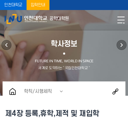
인천대학교
입학안내
공학대학원
학사정보
학칙/시행세칙
제4장 등록,휴학,제적 및 재입학