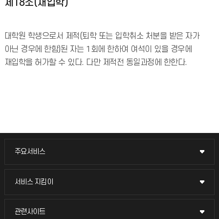
제18조(재입학)
대학원 학생으로서 제적(퇴학 또는 입학취소 처분을 받은 자가
아닌 경우에 한함)된 자는 1회에 한하여 여석이 있을 경우에
재입학을 허가할 수 있다. 다만 제적전 동일과정에 한한다.
주요서비스
주요서비스
교무회의방송
서비스 지킴이
서비스 지킴이
교수채용
묻고 답하기
관련사이트
관련사이트