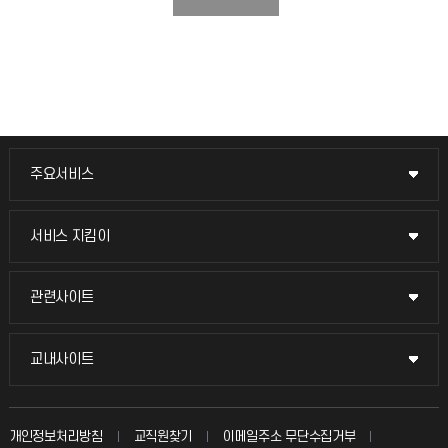
주요서비스
주요서비스
교무회의방송
서비스 지킴이
서비스 지킴이
교수채용
묻고 답하기
관련사이트
관련사이트
시설예약
불친절신고
국방헬프콜
교내사이트
교내사이트
인터넷증명
자주 묻는 질문(FAQ)
발전기금
교수회
입학안내
개인정보처리방침
교직원찾기
이메일주소 무단수집거부
칭찬마당