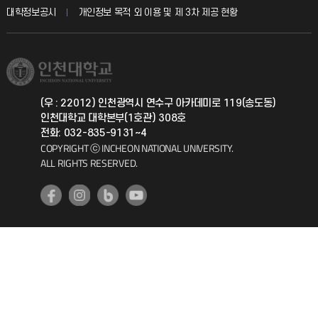
산학협력단
교육혁신본부
대학정보공시
개인정보 목적 외 이용 및 제 3차 제공 현황
직원채용
학생서비스 지킴이
소비자생활협동조합
국제교류과
취업정보(학생)
총동문회
국제지원과
(우 : 22012) 인천광역시 연수구 아카데미로 119(송도동)
인천대학교 대학본부(1호관) 308호
공자아카데미
전화: 032-835-9131~4
COPYRIGHT ⓒ INCHEON NATIONAL UNIVERSITY.
기초교육원
ALL RIGHTS RESERVED.
공학교육혁신센터
대학생활상담센터
사회봉사센터
생활원