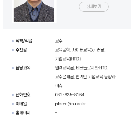
상세보기
직책/직급
교수
주전공
교육공학, 사이버교육(e-러닝),
기업교육(HRD)
담당과목
원격교육론, 테크놀로지와 HRD,
교수설계론, 웹기반 기업교육 동향과
이슈
전화번호
032-835-8164
이메일
jhleem@inu.ac.kr
홈페이지
-