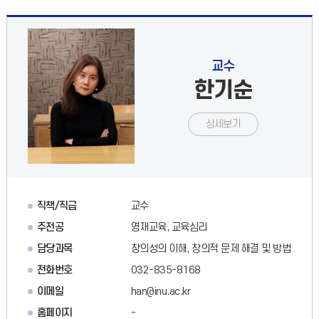
교수
한기순
상세보기
직책/직급
교수
주전공
영재교육, 교육심리
담당과목
창의성의 이해, 창의적 문제 해결 및 방법
전화번호
032-835-8168
이메일
han@inu.ac.kr
홈페이지
-