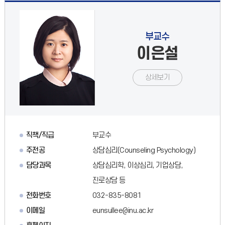
부교수
이은설
상세보기
직책/직급
부교수
주전공
상담심리(Counseling Psychology)
담당과목
상담심리학, 이상심리, 기업상담,
진로상담 등
전화번호
032-835-8081
이메일
eunsullee@inu.ac.kr