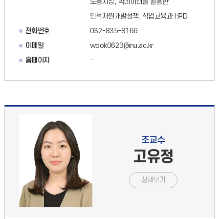
노동시장, 빅데이터를 활용한
인적자원개발정책, 직업교육과 HRD
전화번호
032-835-8166
이메일
wook0623@inu.ac.kr
홈페이지
-
조교수
고유정
상세보기