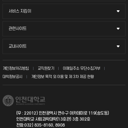
교무회의방송
서비스 지킴이
서비스 지킴이
교수채용
묻고 답하기
관련사이트
관련사이트
시설예약
불친절신고
국방헬프콜
교내사이트
교내사이트
인터넷증명
자주 묻는 질문(FAQ)
발전기금
교수회
입학안내
개인정보처리방침
교직원찾기
이메일주소 무단수집거부
칭찬마당
산학협력단
교육혁신본부
대학정보공시
개인정보 목적 외 이용 및 제 3차 제공 현황
직원채용
학생서비스 지킴이
소비자생활협동조합
국제교류과
취업정보(학생)
총동문회
국제지원과
(우 : 22012) 인천광역시 연수구 아카데미로 119(송도동)
인천대학교 사회과학대학(13호관) 3층 302호
공자아카데미
전화:032) 835-8160, 8908