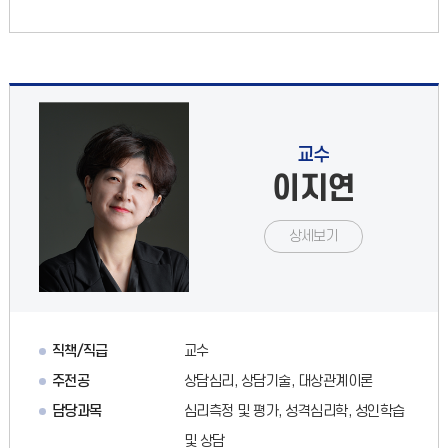
교수
이지연
상세보기
직책/직급
교수
주전공
상담심리, 상담기술, 대상관계이론
담당과목
심리측정 및 평가, 성격심리학, 성인학습
및 상담