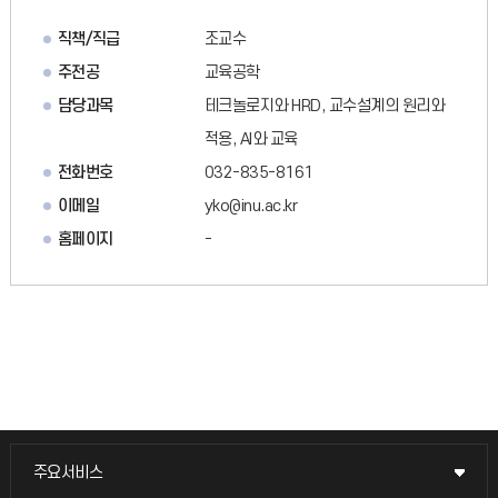
직책/직급
조교수
주전공
교육공학
담당과목
테크놀로지와 HRD, 교수설계의 원리와
적용, AI와 교육
전화번호
032-835-8161
이메일
yko@inu.ac.kr
홈페이지
-
주요서비스
주요서비스