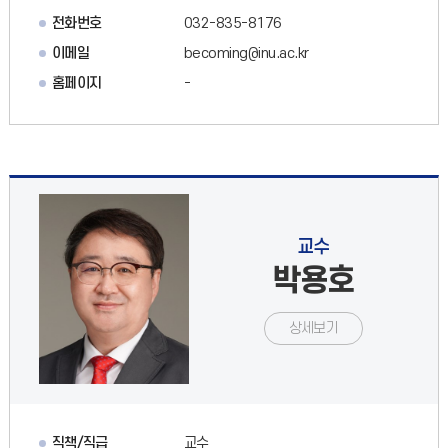
전화번호
032-835-8176
이메일
becoming@inu.ac.kr
홈페이지
-
교수
박용호
상세보기
직책/직급
교수