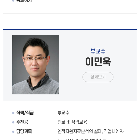
홈페이지
-
부교수
이민욱
상세보기
직책/직급
부교수
주전공
진로 및 직업교육
담당과목
인적자원자료분석의 실제, 직업세계와