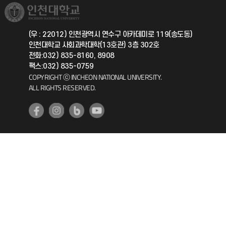
취업정보(학생)
총동문회
국제지원과
(우 : 22012) 인천광역시 연수구 아카데미로 119(송도동)
인천대학교 사회과학대학(13호관) 3층 302호
공자아카데미
전화:032) 835-8160, 8908
팩스:032) 835-0759
기초교육원
COPYRIGHT ⓒ INCHEON NATIONAL UNIVERSITY.
ALL RIGHTS RESERVED.
공학교육혁신센터
대학생활상담센터
사회봉사센터
생활원
원격지원