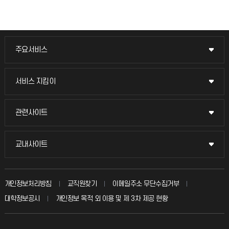
주요서비스
주요서비스
교무회의방송
서비스 지킴이
서비스 지킴이
교수채용
묻고 답하기
관련사이트
관련사이트
시설예약
불친절신고
국방헬프콜
교내사이트
교내사이트
인터넷증명
자주 묻는 질문(FAQ)
발전기금
교수회
입학안내
개인정보처리방침
교직원찾기
이메일주소 무단수집거부
칭찬마당
산학협력단
교육혁신본부
대학정보공시
개인정보 목적 외 이용 및 제 3차 제공 현황
직원채용
학생서비스 지킴이
소비자생활협동조합
국제교류과