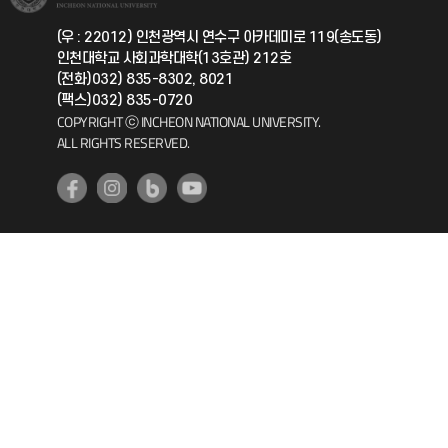
총동문회
국제지원과
(우 : 22012) 인천광역시 연수구 아카데미로 119(송도동)
인천대학교 사회과학대학(13호관) 212호
공자아카데미
(전화)032) 835-8302, 8021
(팩스)032) 835-0720
기초교육원
COPYRIGHT ⓒ INCHEON NATIONAL UNIVERSITY.
ALL RIGHTS RESERVED.
공학교육혁신센터
대학생활상담센터
사회봉사센터
생활원
원격지원
인천국제개발협력센터