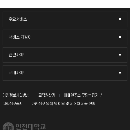
주요서비스
주요서비스
교무회의방송
서비스 지킴이
서비스 지킴이
교수채용
묻고 답하기
관련사이트
관련사이트
시설예약
불친절신고
국방헬프콜
교내사이트
교내사이트
인터넷증명
자주 묻는 질문(FAQ)
발전기금
교수회
입학안내
개인정보처리방침
교직원찾기
이메일주소 무단수집거부
칭찬마당
산학협력단
교육혁신본부
대학정보공시
개인정보 목적 외 이용 및 제 3차 제공 현황
직원채용
학생서비스 지킴이
소비자생활협동조합
국제교류과
취업정보(학생)