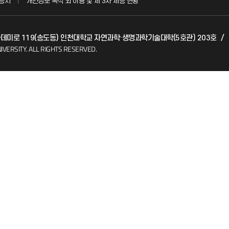
공시
개인정보 목적 외 이용 및 제 3차 제공 현황
발전기금
 아카데미로 119(송도동) 인천대학교 자연과학·생명과학기술대학(5호관) 203호
/
(FAQ)
산학협력단
IVERSITY.
ALL RIGHTS RESERVED.
소비자생활협동조합
지킴이
총동문회