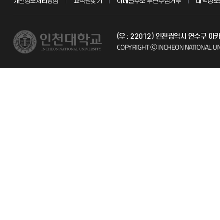
개인정보처리방침
교직원찾기
이메일주소 무단수집거부
대학정보
교수채용
불친절신고
(우 : 22012) 인천광역시 연수구
시설예약
자주 묻는 질문
COPYRIGHT ⓒ INCHEON NATIONAL UN
인터넷증명
칭찬마당
입학안내
학생서비스 
직원채용
취업정보(학생)