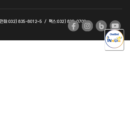
교육혁신본부
전화:032) 835-8012~5
/
팩스:032) 835-0702
국제교류과
국제지원과
공자아카데미
기초교육원
공학교육혁신센터
대학생활상담센터
사회봉사센터
생활원