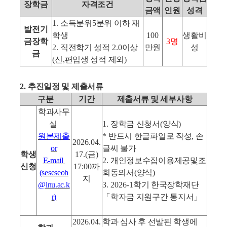
장학금
자격조건
금액
인원
성격
1.
소득분위
5
분위 이하 재
발전기
학생
100
생활비
금장학
3
명
2.
직전학기 성적
2.0
이상
만원
성
금
(
신
,
편입생 성적 제외
)
2.
추진일정 및 제출서류
구분
기간
제출서류 및 세부사항
학과사무
실
1.
장학금 신청서
(
양식
)
원본제출
*
반드시 한글파일로 작성
,
손
2026.04.
or
글씨 불가
학생
17.(
금
)
E-mail
2.
개인정보수집이용제공및조
신청
17:00
까
(seseseoh
회동의서
(
양식
)
지
@inu.ac.k
3. 2026-1
학기 한국장학재단
r)
「
학자금 지원구간 통지서
」
2026.04.
학과 심사 후 선발된 학생에