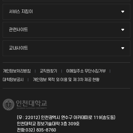
교무회의방송
서비스 지킴이
서비스 지킴이
교수채용
묻고 답하기
관련사이트
관련사이트
시설예약
불친절신고
국방헬프콜
교내사이트
교내사이트
인터넷증명
자주 묻는 질문(FAQ)
발전기금
교수회
입학안내
개인정보처리방침
교직원찾기
이메일주소 무단수집거부
칭찬마당
산학협력단
교육혁신본부
대학정보공시
개인정보 목적 외 이용 및 제 3차 제공 현황
직원채용
학생서비스 지킴이
소비자생활협동조합
국제교류과
취업정보(학생)
총동문회
국제지원과
(우 : 22012) 인천광역시 연수구 아카데미로 119(송도동)
인천대학교 정보기술대학 3층 309호
공자아카데미
전화:032) 835-8760