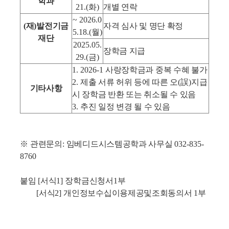
학과
21.(
화
)
개별 연락
~ 2026.0
(
재
)
발전기금
자격 심사 및 명단 확정
5.18.(
월
)
재단
2025.05.
장학금 지급
29.(
금
)
1. 2026-1
사랑장학금과 중복 수혜 불가
2.
제출 서류 허위 등에 따른 오
(
誤
)
지급
기타사항
시 장학금 반환 또는 취소될 수 있음
3.
추진 일정 변경 될 수 있음
※
관련문의
:
임베디드시스템공학과 사무실
032-835-
8760
붙임
[
서식
1]
장학금신청서
1
부
[
서식
2]
개인정보수십이용제공및조회동의서
1
부