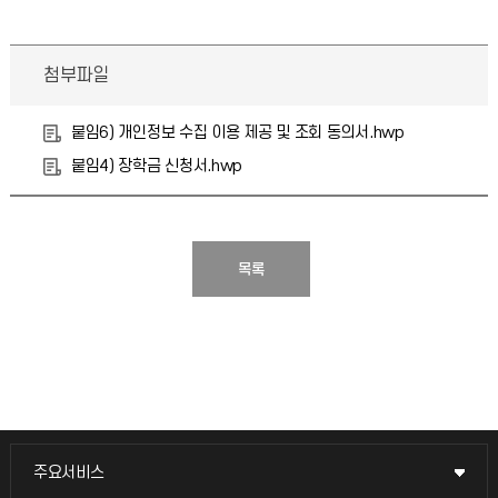
첨부파일
붙임6) 개인정보 수집 이용 제공 및 조회 동의서.hwp
붙임4) 장학금 신청서.hwp
목록
주요서비스
주요서비스