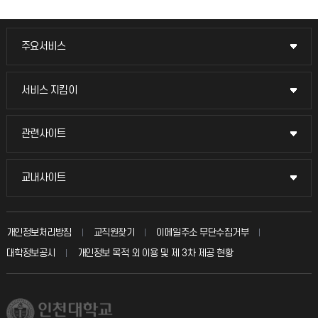
주요서비스
주요서비스
교무회의방송
서비스 지킴이
서비스 지킴이
교수채용
묻고 답하기
관련사이트
관련사이트
시설예약
불친절신고
국방헬프콜
교내사이트
교내사이트
인터넷증명
자주 묻는 질문(FAQ)
발전기금
교수회
입학안내
개인정보처리방침
교직원찾기
이메일주소 무단수집거부
칭찬마당
산학협력단
교육혁신본부
대학정보공시
개인정보 목적 외 이용 및 제 3차 제공 현황
직원채용
학생서비스 지킴이
소비자생활협동조합
국제교류과
취업정보(학생)
총동문회