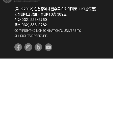
국제지원과
(우 : 22012) 인천광역시 연수구 아카데미로 119(송도동)
인천대학교 정보기술대학 3층 309호
공자아카데미
전화:032) 835-8760
팩스:032) 835-0782
기초교육원
COPYRIGHT ⓒ INCHEON NATIONAL UNIVERSITY.
ALL RIGHTS RESERVED.
공학교육혁신센터
대학생활상담센터
사회봉사센터
생활원
원격지원
인천국제개발협력센터