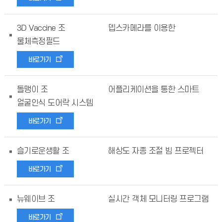
3D Vaccine 조
뎁스카메라를 이용한
물체측정필드
바로가기
돌맹이 조
어플리케이션을 통한 스마트
얼굴인식 도어락 시스템
바로가기
슬기로운생활 조
해상도 자종 조절 빔 프로젝터
바로가기
뉴웨이브 조
실시간 객체 모니터링 프로그램
바로가기