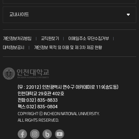
시설예약
불친절신고
국방헬프콜
교내사이트
교내사이트
인터넷증명
자주 묻는 질문(FAQ)
발전기금
교수회
입학안내
개인정보처리방침
교직원찾기
이메일주소 무단수집거부
칭찬마당
산학협력단
교육혁신본부
대학정보공시
개인정보 목적 외 이용 및 제 3차 제공 현황
직원채용
학생서비스 지킴이
소비자생활협동조합
국제교류과
취업정보(학생)
총동문회
국제지원과
(우 : 22012) 인천광역시 연수구 아카데미로 119(송도동)
인천대학교 29호관 402호
공자아카데미
전화:032) 835-8833
팩스:032) 835-0804
기초교육원
COPYRIGHT ⓒ INCHEON NATIONAL UNIVERSITY.
ALL RIGHTS RESERVED.
공학교육혁신센터