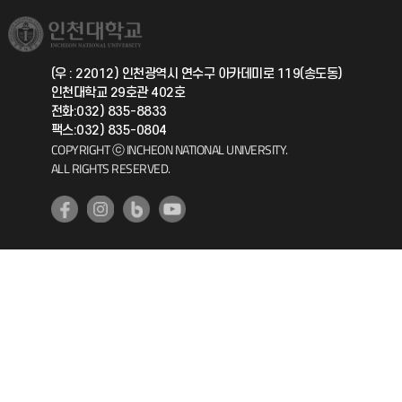
국제교류과
취업정보(학생)
총동문회
국제지원과
(우 : 22012) 인천광역시 연수구 아카데미로 119(송도동)
인천대학교 29호관 402호
공자아카데미
전화:032) 835-8833
팩스:032) 835-0804
기초교육원
COPYRIGHT ⓒ INCHEON NATIONAL UNIVERSITY.
ALL RIGHTS RESERVED.
공학교육혁신센터
대학생활상담센터
사회봉사센터
생활원
원격지원