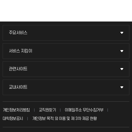
주요서비스
주요서비스
교무회의방송
서비스 지킴이
서비스 지킴이
교수채용
묻고 답하기
관련사이트
관련사이트
시설예약
불친절신고
국방헬프콜
교내사이트
교내사이트
인터넷증명
자주 묻는 질문(FAQ)
발전기금
교수회
입학안내
개인정보처리방침
교직원찾기
이메일주소 무단수집거부
칭찬마당
산학협력단
교육혁신본부
대학정보공시
개인정보 목적 외 이용 및 제 3차 제공 현황
직원채용
학생서비스 지킴이
소비자생활협동조합