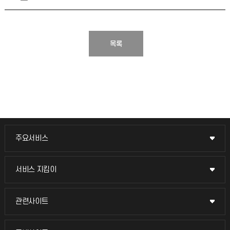
목록
주요서비스
주요서비스
교무회의방송
서비스 지킴이
서비스 지킴이
교수채용
묻고 답하기
관련사이트
관련사이트
시설예약
불친절신고
국방헬프콜