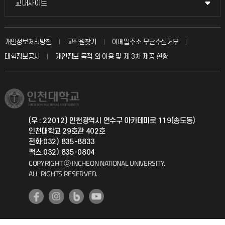
교내사이트
교내사이트
인터넷증명
자주 묻는 질문(FAQ)
발전기금
교수회
입학안내
개인정보처리방침
교직원찾기
이메일주소 무단수집거부
칭찬마당
산학협력단
교육혁신본부
대학정보공시
개인정보 목적 외 이용 및 제 3차 제공 현황
직원채용
학생서비스 지킴이
소비자생활협동조합
국제교류과
취업정보(학생)
총동문회
국제지원과
(우 : 22012) 인천광역시 연수구 아카데미로 119(송도동)
인천대학교 29호관 402호
공자아카데미
전화:032) 835-8833
팩스:032) 835-0804
기초교육원
COPYRIGHT ⓒ INCHEON NATIONAL UNIVERSITY.
ALL RIGHTS RESERVED.
공학교육혁신센터
대학생활상담센터