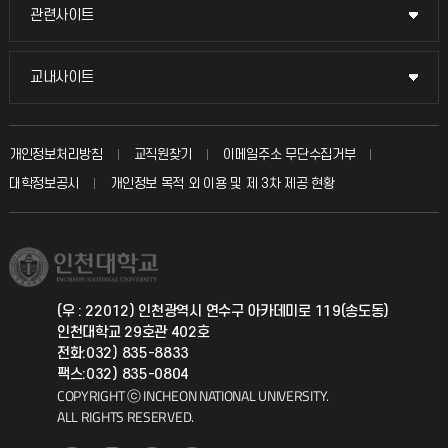
묻고 답하기
관련사이트
관련사이트
시설예약
불친절신고
국방헬프콜
교내사이트
교내사이트
인터넷증명
자주 묻는 질문(FAQ)
발전기금
교수회
입학안내
개인정보처리방침
교직원찾기
이메일주소 무단수집거부
칭찬마당
산학협력단
교육혁신본부
대학정보공시
개인정보 목적 외 이용 및 제 3차 제공 현황
직원채용
학생서비스 지킴이
소비자생활협동조합
국제교류과
취업정보(학생)
총동문회
국제지원과
(우 : 22012) 인천광역시 연수구 아카데미로 119(송도동)
인천대학교 29호관 402호
공자아카데미
전화:032) 835-8833
팩스:032) 835-0804
기초교육원
COPYRIGHT ⓒ INCHEON NATIONAL UNIVERSITY.
ALL RIGHTS RESERVED.
공학교육혁신센터