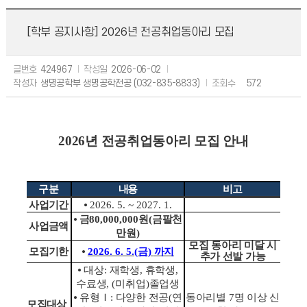
[학부 공지사항]
2026년 전공취업동아리 모집
글번호
424967
작성일
2026-06-02
작성자
생명공학부 생명공학전공 (032-835-8833)
조회수
572
2026년 전공취업동아리 모집 안내
구분
내용
비고
사업기간
⦁
2026. 5. ~ 2027. 1.
⦁
금
80,000,000
원
(
금팔천
사업금액
만원
)
모집 동아리 미달 시
모집기한
⦁
2026. 6. 5.(
금
)
까지
추가 선발 가능
⦁
대상
:
재학생
,
휴학생
,
수료생
, (
미취업
)
졸업생
⦁
유형
Ｉ
:
다양한 전공
(
연
동아리별
7
명 이상 신
모집대상