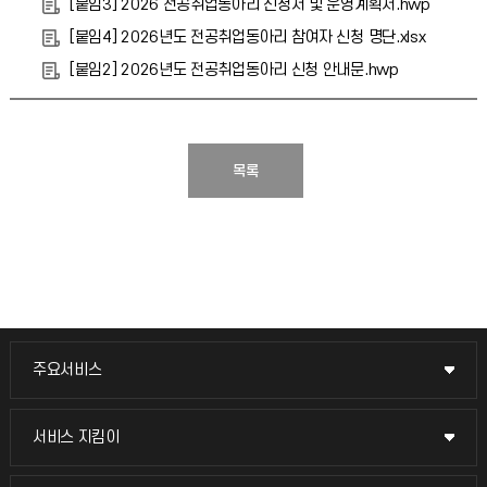
[붙임3] 2026 전공취업동아리 신청서 및 운영계획서.hwp
[붙임4] 2026년도 전공취업동아리 참여자 신청 명단.xlsx
[붙임2] 2026년도 전공취업동아리 신청 안내문.hwp
목록
주요서비스
주요서비스
교무회의방송
서비스 지킴이
서비스 지킴이
교수채용