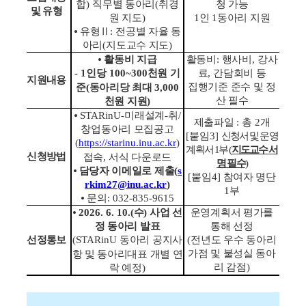
합
)
직무별 동아리
(
취경
청 가능
및 유형
원 지도
)
1
인
1
동아리 지원
⦁
유형
Ⅱ
:
전공별 자율 동
아리
(
지도교수 지도
)
⦁
활동비 지급
활동비
:
행사비
,
강사
- 1
인당
100~300
천원 기
료
,
간담회비 등
지원내용
집행기준 준수 및 정
준
(
동아리당 최대
3,000
산 필수
천원 지원
)
⦁
STARinU-
미래설계
-
취
/
제출파일
:
총
2
개
창업동아리 모집공고
[
붙임
3]
신청서 및 운영
(
https://starinu.inu.ac.kr
)
계획서
1
부
(
지도교수 서
신청방법
접속
,
서식 다운로드
명 필수
)
⦁
담당자 이메일로 제출
(
s
[
붙임
4]
참여자 명단
rkim27@inu.ac.kr
)
1
부
⦁
문의
: 032-835-9615
⦁
2026. 6. 10.(
수
)
사업 선
운영계획서 평가를
정 동아리 발표
통해 선정
선정통보
(STARinU
동아리 공지사
(
전년도 우수 동아리
가점 및 불성실 동아
항 및 동아리대표 개별 연
리 감점
)
락 예정
)