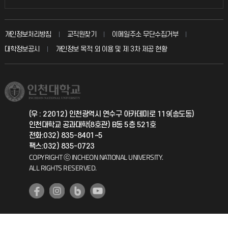
인터넷증명
자주 묻는 질문(FAQ)
발전기금
교수회
입학안내
개인정보처리방침
교직원찾기
이메일주소 무단수집거부
칭찬마당
산학협력단
교육혁신본부
대학정보공시
개인정보 목적 외 이용 및 제 3차 제공 현황
직원채용
학생서비스 지킴이
소비자생활협동조합
국제교류과
취업정보(학생)
총동문회
국제지원과
(우 : 22012) 인천광역시 연수구 아카데미로 119(송도동)
인천대학교 공과대학(8호관) B동 5층 521호
공자아카데미
전화:032) 835-8401~5
팩스:032) 835-0723
기초교육원
COPYRIGHT ⓒ INCHEON NATIONAL UNIVERSITY.
ALL RIGHTS RESERVED.
공학교육혁신센터
대학생활상담센터