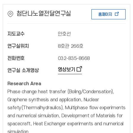
첨단나노열전달연구실
홈페이지
지도교수
안호선
연구실위치
8호관 266호
전화번호
032-835-8668
영상보기
연구실 소개영상
Research Area
Phase change heat transfer (Boling/Condensation),
Graphene synthesis and application, Nuclear
safety(Thermalhydraulics), Multiphase flow experiments
and numerical simulation, Development of Materials for
spacecraft, Heat Exchanger experiments and numerical
simulation