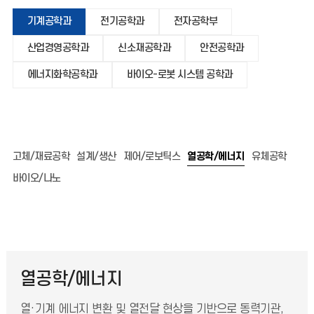
기계공학과
전기공학과
전자공학부
산업경영공학과
신소재공학과
안전공학과
에너지화학공학과
바이오-로봇 시스템 공학과
고체/재료공학
설계/생산
제어/로보틱스
열공학/에너지
유체공학
바이오/나노
열공학/에너지
열·기계 에너지 변환 및 열전달 현상을 기반으로 동력기관,