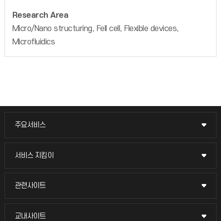
Research Area
Micro/Nano structuring, Fell cell, Flexible devices,
Microfluidics
주요서비스
주요서비스
교무회의방송
서비스 지킴이
서비스 지킴이
교수채용
묻고 답하기
관련사이트
관련사이트
시설예약
불친절신고
국방헬프콜
교내사이트
교내사이트