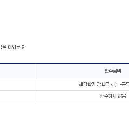
금은 예외로 함
환수금액
해당학기 장학금 x (1 -근
환수하지 않음