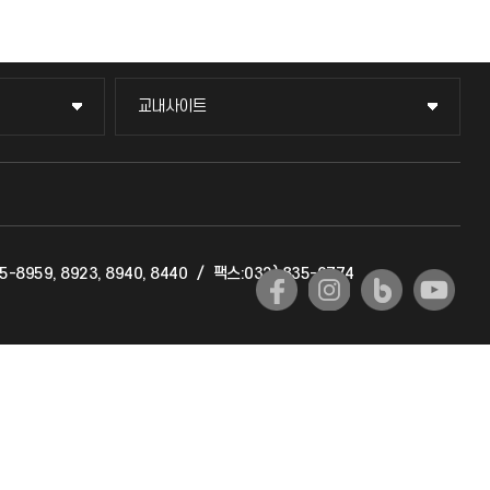
교내사이트
교내사이트
교수회
교육혁신본부
5-8959, 8923, 8940, 8440
/
팩스:032) 835-0774
국제교류과
국제지원과
공자아카데미
기초교육원