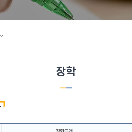
장학
함
장학금액