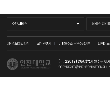
주요서비스
서비스 지킴
주요서비스
서비스 지킴
교무회의방송
묻고 답하기
개인정보처리방침
교직원찾기
이메일주소 무단수집거부
대학정보
교수채용
불친절신고
(우 : 22012) 인천광역시 연수구 
시설예약
자주 묻는 질문
COPYRIGHT ⓒ INCHEON NATIONAL UN
인터넷증명
칭찬마당
입학안내
학생서비스 
직원채용