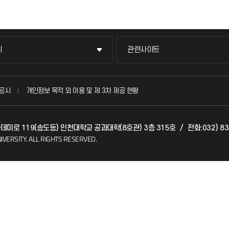
이
관련사이트
이
관련사이트
국방헬프콜
공시
개인정보 목적 외 이용 및 제 3차 제공 현황
발전기금
아카데미로 119(송도동) 인천대학교 공과대학(8호관) 3층 315호
/
전화:032) 83
(FAQ)
산학협력단
IVERSITY.
ALL RIGHTS RESERVED.
소비자생활협동조합
지킴이
총동문회