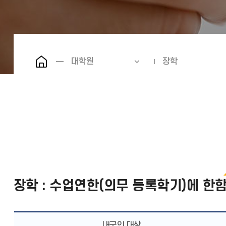
대학원
장학
장학 : 수업연한(의무 등록학기)에 한
내국인 대상